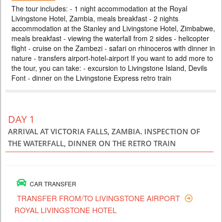
The tour includes: - 1 night accommodation at the Royal
518 USD
PERSON SHARING
Livingstone Hotel, Zambia, meals breakfast - 2 nights
ZAMBIA
accommodation at the Stanley and Livingstone Hotel, Zimbabwe,
meals breakfast - viewing the waterfall from 2 sides - helicopter
3 DAYS
Scheduled Tour
flight - cruise on the Zambezi - safari on rhinoceros with dinner in
В тур включено: - 2 ночи проживание в отеле Avani Victoria Falls,
nature - transfers airport-hotel-airport If you want to add more to
питание завтрак - трансферы аэропорт-отель-аэропорт - экскурсия
на водопад Виктория - круиз по Замбези на закате К базовой
the tour, you can take: - excursion to Livingstone Island, Devils
программе предлагаются экскурсии на выбор - просто поставьте
Font - dinner on the Livingstone Express retro train
галочку добавить на выбранной экскурсии и получите мгновенный
расчет общей стоимости. Самые популярные экскурсии со стороны
Замбии, которые обы...
DAY 1
ARRIVAL AT VICTORIA FALLS, ZAMBIA. INSPECTION OF
THE WATERFALL, DINNER ON THE RETRO TRAIN
CAR TRANSFER
TRANSFER FROM/TO LIVINGSTONE AIRPORT
ROYAL LIVINGSTONE HOTEL