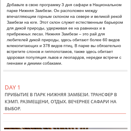
Добавьте в свою программу 3 дня сафари в Национальном
518 USD
PERSON SHARING
парке Нижняя Замбези. Он расположен между
ZAMBIA
впечатляющим горным склоном на севере и великой рекой
Замбези на юге. Этот склон служит естественным барьером
3 DAYS
Scheduled Tour
для дикой природы, удерживая ее на равнинах и в
В тур включено: - 2 ночи проживание в отеле Avani Victoria Falls,
прибрежных лесах. Нижняя Замбези – это рай для
питание завтрак - трансферы аэропорт-отель-аэропорт - экскурсия
на водопад Виктория - круиз по Замбези на закате К базовой
любителей дикой природы, здесь обитают более 60 видов
программе предлагаются экскурсии на выбор - просто поставьте
млекопитающих и 378 видов птиц. В парке вы обязательно
галочку добавить на выбранной экскурсии и получите мгновенный
встретите слонов и гиппопотамов, также здесь обитает
расчет общей стоимости. Самые популярные экскурсии со стороны
здоровая популяция львов и леопардов, нередки встречи с
Замбии, которые обы...
гиенами и дикими собаками.
DAY 1
ПРИБЫТИЕ В ПАРК НИЖНЯЯ ЗАМБЕЗИ. ТРАНСФЕР В
КЭМП. РАЗМЕЩЕНИ, ОТДЫХ. ВЕЧЕРНЕЕ САФАРИ НА
ВЫБОР.