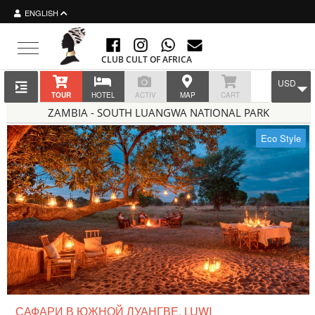
ENGLISH
Toggle navigation
CLUB CULT OF AFRICA
USD
TOUR
HOTEL
ACTIV
MAP
CART
ZAMBIA - SOUTH LUANGWA NATIONAL PARK
Eco Style
САФАРИ В ЮЖНОЙ ЛУАНГВЕ, LUWI