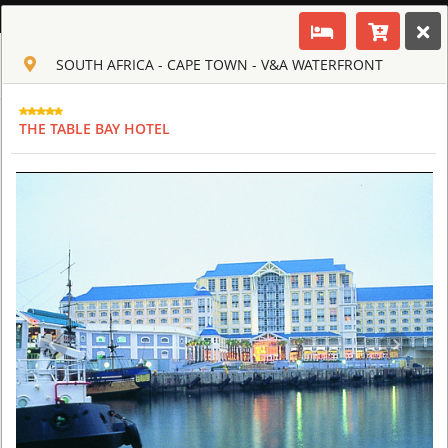
ENGLISH
SOUTH AFRICA - CAPE TOWN - V&A WATERFRONT
Toggle navigation
CLUB CULT OF AFRICA
USD
THE TABLE BAY HOTEL
TOUR
HOTEL
ACTIV
MAP
CART
SOUTH AFRICA - CAPE TOWN
AQUILA SAFARI & SPA