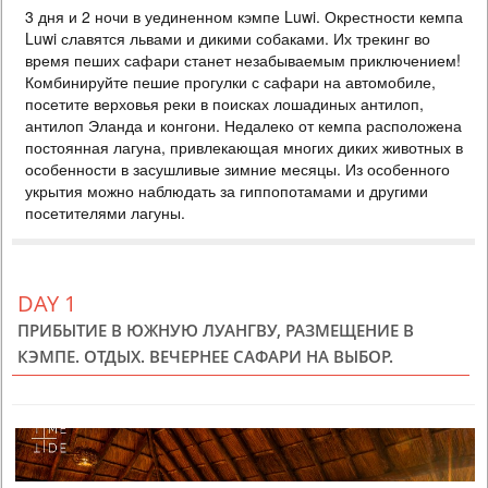
3 дня и 2 ночи в уединенном кэмпе Luwi. Окрестности кемпа
DELUXE
Luwi славятся львами и дикими собаками. Их трекинг во
PRICE BY REQUEST
время пеших сафари станет незабываемым приключением!
BOTSWANA
Комбинируйте пешие прогулки с сафари на автомобиле,
посетите верховья реки в поисках лошадиных антилоп,
3 DAYS
Safari
антилоп Эланда и конгони. Недалеко от кемпа расположена
Compact safari package in one of the best parks in Botswana. The
постоянная лагуна, привлекающая многих диких животных в
proximity to Victoria Falls makes it easy to combine these two natural
особенности в засушливые зимние месяцы. Из особенного
wonders. The package includes 2 nights at a lodge on the Chobe River,
three meals a day and 4 safaris. Perfect for traveling with children or for
укрытия можно наблюдать за гиппопотамами и другими
an individual tour. Optimal price-quality ratio.
посетителями лагуны.
DAY 1
ПРИБЫТИЕ В ЮЖНУЮ ЛУАНГВУ, РАЗМЕЩЕНИЕ В
КЭМПЕ. ОТДЫХ. ВЕЧЕРНЕЕ САФАРИ НА ВЫБОР.