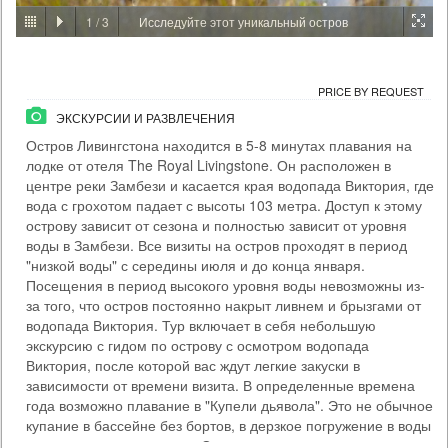
1
/
3
Исследуйте этот уникальный остров
PRICE BY REQUEST
ЗАМБИЯ - ЛИВИНГСТОН
ЭКСКУРСИИ И РАЗВЛЕЧЕНИЯ
PRICE BY REQUEST
Когда позади вас водопад Виктория, а под мостом бурлит Замбези,
ЭКСКУРСИИ И РАЗВЛЕЧЕНИЯ
вы поймете, что этот банджи-джамп будет особенным. Здесь вы
совершите прыжок с высоты 111 метров (один из самых высоких в
Остров Ливингстона находится в 5-8 минутах плавания на
мире). Прилив адреналина будет дикий, как река Замбези. Есть два
лодке от отеля The Royal Livingstone. Он расположен в
варианта банджи: соло или тандем с партнером. Мы встретимся в
Day Activity Centre в удобное для вас время (не забудьте взять
центре реки Замбези и касается края водопада Виктория, где
паспорт!), прогуляемс...
вода с грохотом падает с высоты 103 метра. Доступ к этому
острову зависит от сезона и полностью зависит от уровня
Time From: 07:00; 07:30; 08:00; 08:30... 17:00
воды в Замбези. Все визиты на остров проходят в период
Duration: 01h 00m
"низкой воды" с середины июля и до конца января.
People: min 1 - max 35
Посещения в период высокого уровня воды невозможны из-
Age: from 14
за того, что остров постоянно накрыт ливнем и брызгами от
водопада Виктория. Тур включает в себя небольшую
экскурсию с гидом по острову с осмотром водопада
Виктория, после которой вас ждут легкие закуски в
зависимости от времени визита. В определенные времена
года возможно плавание в "Купели дьявола". Это не обычное
купание в бассейне без бортов, в дерзкое погружение в воды
на самом краю водопада. Самые отважные пловцы смогут