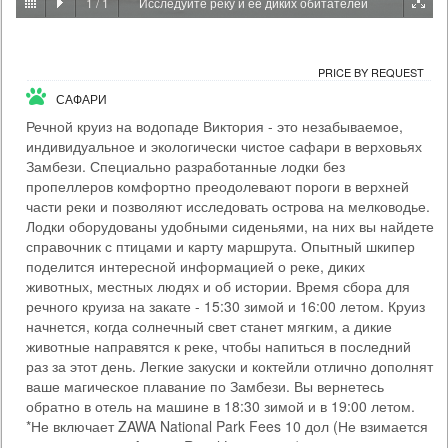
1
/
1
Исследуйте реку и ее диких обитателей
PRICE BY REQUEST
ЗАМБИЯ - ЛИВИНГСТОН
PRICE BY REQUEST
ЭКСКУРСИИ И РАЗВЛЕЧЕНИЯ
САФАРИ
Когда позади вас водопад Виктория, а под мостом бурлит Замбези,
вы поймете, что этот банджи-джамп будет особенным. Здесь вы
Речной круиз на водопаде Виктория - это незабываемое,
совершите прыжок с высоты 111 метров (один из самых высоких в
индивидуальное и экологически чистое сафари в верховьях
мире). Прилив адреналина будет дикий, как река Замбези. Есть два
Замбези. Специально разработанные лодки без
варианта банджи: соло или тандем с партнером. Мы встретимся в
Day Activity Centre в удобное для вас время (не забудьте взять
пропеллеров комфортно преодолевают пороги в верхней
паспорт!), прогуляемс...
части реки и позволяют исследовать острова на мелководье.
Лодки оборудованы удобными сиденьями, на них вы найдете
Time From: 07:00; 07:30; 08:00; 08:30... 17:00
справочник с птицами и карту маршрута. Опытный шкипер
Duration: 01h 00m
поделится интересной информацией о реке, диких
People: min 1 - max 35
животных, местных людях и об истории. Время сбора для
Age: from 14
речного круиза на закате - 15:30 зимой и 16:00 летом. Круиз
начнется, когда солнечный свет станет мягким, а дикие
животные направятся к реке, чтобы напиться в последний
раз за этот день. Легкие закуски и коктейли отлично дополнят
ваше магическое плавание по Замбези. Вы вернетесь
обратно в отель на машине в 18:30 зимой и в 19:00 летом.
*Не включает ZAWA National Park Fees 10 дол (Не взимается
с гостей отелей Avani и Royal Livingstone)