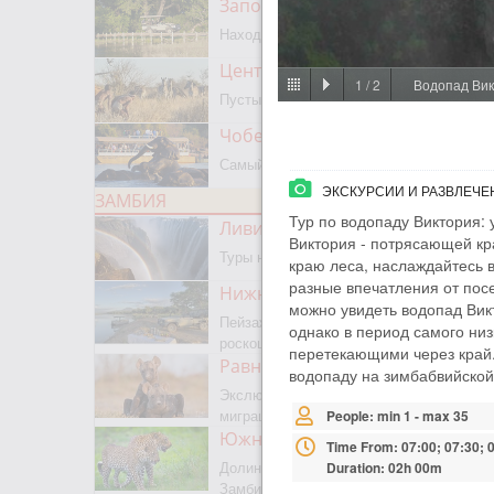
Заповедник Мореми
Находится на границе с Окаванго
Центральный Калахари
1
/
2
Водопад Вик
Пустыня, сафари, бушмены
Чобе парк
Самый известный парк Ботсваны
ЭКСКУРСИИ И РАЗВЛЕЧЕ
ЗАМБИЯ
Тур по водопаду Виктория: 
Ливингстон
Виктория - потрясающей кр
Туры на водопад Виктория
краю леса, наслаждайтесь 
разные впечатления от пос
Нижняя Замбези
можно увидеть водопад Вик
Пейзажное сафари, каноэ,
однако в период самого ни
роскошная рыбалка
перетекающими через край.
Равнины Люва
водопаду на зимбабвийской
Экслюзивный парк с сезонной
миграцией животных и птиц
People: min 1 - max 35
Южная Луангва
Time From: 07:00; 07:30; 0
Долина Лепардов, главный парк
Duration: 02h 00m
Замбии