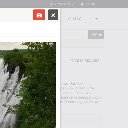
РУССКИЙ
LOGIN
ТРАНЫ
ТУРСТУДИЯ
О НАС
USD
CART
СО СТОРОНЫ ЗАМБИИ
PRICE BY REQUEST
ВИНГСТОН
 РАЗВЛЕЧЕНИЯ
водопад Виктория, а под мостом бурлит Замбези, вы
 банджи-джамп будет особенным. Здесь вы совершите
11 метров (один из самых высоких в мире). Прилив
дикий, как река Замбези. Есть два варианта банджи: соло
ером. Мы встретимся в Day Activity Centre в удобное для
дьте взять паспорт!), прогуляемс...
0; 07:30; 08:00; 08:30... 17:00
 00m