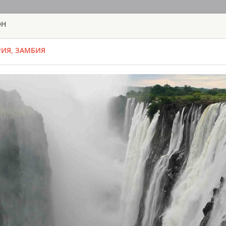
ОН
ГЛАВНАЯ
ТУРЫ
С
РИЯ, ЗАМБИЯ
TOUR
HOTEL
ACTIV
MAP
ЗАМБИЯ
BUNGI JUMP 
ЗАМБИЯ - ЛИ
ЭКСКУРСИИ И
Когда позади вас 
поймете, что этот
прыжок с высоты 1
адреналина будет 
или тандем с партн
вас время (не забу
Time From: 07:0
Duration: 01h