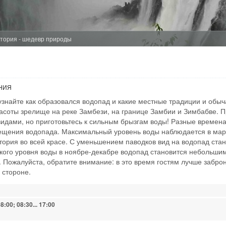
People: min 1 
Age: from 14
ДАМБВА МАРК
тория - шедевр природы
ЗАМБИЯ - ЛИ
Ничто не передает
Дамбва. Вы своими
НИЯ
традиционные прод
узнайте как образовался водопад и какие местные традиции и обы
ткани и даже скот
на ваш выбор. Пос
асоты зрелище на реке Замбези, на границе Замбии и Зимбабве. П
историческими или
видами, но приготовьтесь к сильным брызгам воды! Разные времен
ещения водопада. Максимальный уровень воды наблюдается в март
Time From: 08:
тория во всей красе. С уменьшением паводков вид на водопад стан
Duration: 02h
зкого уровня воды в ноябре-декабре водопад становится небольши
People: min 2 
 Пожалуйста, обратите внимание: в это время гостям лучше забро
 стороне.
ЗНАКОМСТВО 
8:00; 08:30... 17:00
ЗАМБИЯ - ЛИ
Прежде чем сесть 