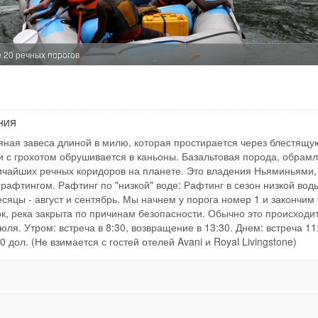
People: min 1 
Age: from 14
ДАМБВА МАРК
 20 речных порогов
ЗАМБИЯ - ЛИ
Ничто не передает
Дамбва. Вы своими
НИЯ
традиционные прод
яная завеса длиной в милю, которая простирается через блестящу
ткани и даже скот
на ваш выбор. Пос
 и с грохотом обрушивается в каньоны. Базальтовая порода, обра
историческими или
чайших речных коридоров на планете. Это владения Ньяминьями, р
рафтингом. Рафтинг по "низкой" воде: Рафтинг в сезон низкой во
Time From: 08:
сяцы - август и сентябрь. Мы начнем у порога номер 1 и закончи
Duration: 02h
к, река закрыта по причинам безопасности. Обычно это происходит
People: min 2 
юля. Утром: встреча в 8:30, возвращение в 13:30. Днем: встреча 11
дол. (Не взимается с гостей отелей Avani и Royal Livingstone)
ЗНАКОМСТВО 
ЗАМБИЯ - ЛИ
Прежде чем сесть 