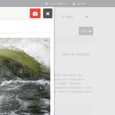
РУССКИЙ
LOGIN
ТРАНЫ
ТУРСТУДИЯ
О НАС
USD
CART
СО СТОРОНЫ ЗАМБИИ
PRICE BY REQUEST
ВИНГСТОН
 РАЗВЛЕЧЕНИЯ
водопад Виктория, а под мостом бурлит Замбези, вы
 банджи-джамп будет особенным. Здесь вы совершите
11 метров (один из самых высоких в мире). Прилив
дикий, как река Замбези. Есть два варианта банджи: соло
ером. Мы встретимся в Day Activity Centre в удобное для
дьте взять паспорт!), прогуляемс...
0; 07:30; 08:00; 08:30... 17:00
 00m