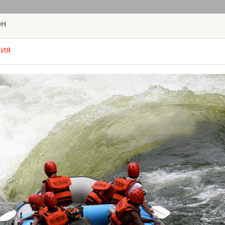
ОН
ГЛАВНАЯ
ТУРЫ
С
БИЯ
TOUR
HOTEL
ACTIV
MAP
ЗАМБИЯ
BUNGI JUMP 
ЗАМБИЯ - ЛИ
ЭКСКУРСИИ И
Когда позади вас 
поймете, что этот
прыжок с высоты 1
адреналина будет 
или тандем с партн
вас время (не забу
Time From: 07:0
Duration: 01h