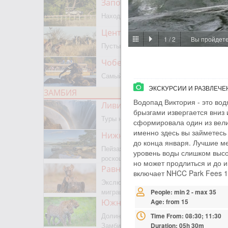
Заповедник Мореми
Находится на границе с Окаванго
Центральный Калахари
1
/
2
Вы пройдете
Пустыня, сафари, бушмены
Чобе парк
Самый известный парк Ботсваны
ЭКСКУРСИИ И РАЗВЛЕЧЕ
ЗАМБИЯ
Водопад Виктория - это вод
Ливингстон
брызгами извергается вниз
Туры на водопад Виктория
сформировала один из вели
именно здесь вы займетесь 
Нижняя Замбези
до конца января. Лучшие ме
Пейзажное сафари, каноэ,
уровень воды слишком высо
роскошная рыбалка
но может продлиться и до и
Равнины Люва
включает NHCC Park Fees 10 
Экслюзивный парк с сезонной
миграцией животных и птиц
People: min 2 - max 35
Южная Луангва
Age: from 15
Долина Лепардов, главный парк
Time From: 08:30; 11:30
Замбии
Duration: 05h 30m