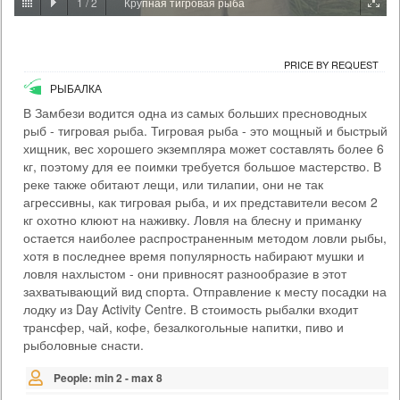
1
/
2
Крупная тигровая рыба
PRICE BY REQUEST
ЗАМБИЯ - ЛИВИНГСТОН
PRICE BY REQUEST
ЭКСКУРСИИ И РАЗВЛЕЧЕНИЯ
РЫБАЛКА
Когда позади вас водопад Виктория, а под мостом бурлит Замбези,
вы поймете, что этот банджи-джамп будет особенным. Здесь вы
В Замбези водится одна из самых больших пресноводных
совершите прыжок с высоты 111 метров (один из самых высоких в
рыб - тигровая рыба. Тигровая рыба - это мощный и быстрый
мире). Прилив адреналина будет дикий, как река Замбези. Есть два
хищник, вес хорошего экземпляра может составлять более 6
варианта банджи: соло или тандем с партнером. Мы встретимся в
Day Activity Centre в удобное для вас время (не забудьте взять
кг, поэтому для ее поимки требуется большое мастерство. В
паспорт!), прогуляемс...
реке также обитают лещи, или тилапии, они не так
агрессивны, как тигровая рыба, и их представители весом 2
Time From: 07:00; 07:30; 08:00; 08:30... 17:00
кг охотно клюют на наживку. Ловля на блесну и приманку
Duration: 01h 00m
остается наиболее распространенным методом ловли рыбы,
People: min 1 - max 35
хотя в последнее время популярность набирают мушки и
Age: from 14
ловля нахлыстом - они привносят разнообразие в этот
захватывающий вид спорта. Отправление к месту посадки на
лодку из Day Activity Centre. В стоимость рыбалки входит
трансфер, чай, кофе, безалкогольные напитки, пиво и
рыболовные снасти.
People: min 2 - max 8