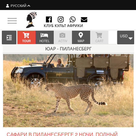
РУССКИЙ
Toggle navigation
КЛУБ КУЛЬТ АФРИКИ
USD
TOUR
HOTEL
ACTIV
MAP
CART
ЮАР - ПИЛАНЕСБЕРГ
САФАРИ В ПИЛАНЕСБЕРГЕ 2 НОЧИ, ПОЛНЫЙ