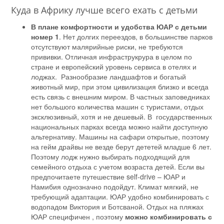
Куда в Африку лучше всего ехать с детьми
В плане комфортности и удобства ЮАР с детьми
номер 1
. Нет долгих переездов, в большинстве парков
отсутствуют малярийные риски, не требуются
прививки. Отличная инфраструкрура в целом по
стране и европейский уровень сервиса в отелях и
лоджах. Разнообразие ландшафтов и богатый
животный мир, при этом цивилизация близко и всегда
есть связь с внешним миром. В частных заповедниках
нет большого количества машин с туристами, отдых
эксклюзивный, хотя и не дешевый. В государственных
национальных парках всегда можно найти доступную
альтернативу. Машины на сафари открытые, поэтому
на гейм драйвы не везде берут дететей младше 6 лет.
Поэтому лодж нужно выбирать подходящий для
семейного отдыха с учетом возраста детей. Если вы
предпочитаете путешествие self-drive – ЮАР и
Намибия однозначно подойдут. Климат мягкий, не
требующий адаптации. ЮАР удобно комбинировать с
водопадом Виктория и Ботсваной. Отдых на пляжах
ЮАР специфичен , поэтому
можно комбинировать с