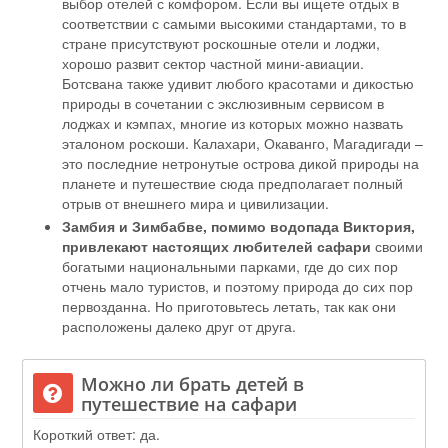
выбор отелей с комфором. Если вы ищете отдых в
соответствии с самыми высокими стандартами, то в
стране присутствуют роскошные отели и лоджи,
хорошо развит сектор частной мини-авиации.
Ботсвана также удивит любого красотами и дикостью
природы в сочетании с экслюзивным сервисом в
лоджах и кэмпах, многие из которых можно назвать
эталоном роскоши. Калахари, Окаванго, Магадигади –
это последние нетронутые острова дикой природы на
планете и путешествие сюда предполагает полный
отрыв от внешнего мира и цивилизации.
Замбия и Зимбабве, помимо водопада Виктория,
привлекают настоящих любителей сафари
своими
богатыми национальными парками, где до сих пор
отчень мало туристов, и поэтому природа до сих пор
первозданна. Но приготовьтесь летать, так как они
расположены далеко друг от друга.
Можно ли брать детей в
путешествие на сафари
Короткий ответ: да.