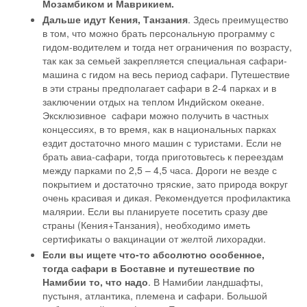
Мозамбиком и Маврикием.
Дальше идут Кения, Танзания
. Здесь преимущество
в том, что можно брать персональную программу с
гидом-водителем и тогда нет ограничения по возрасту,
так как за семьей закрепляется специальная сафари-
машина с гидом на весь период сафари. Путешествие
в эти страны предполагает сафари в 2-4 парках и в
заключении отдых на теплом Индийском океане.
Эксклюзивное сафари можно получить в частных
концессиях, в то время, как в национальных парках
ездит достаточно много машин с туристами. Если не
брать авиа-сафари, тогда приготовьтесь к переездам
между парками по 2,5 – 4,5 часа. Дороги не везде с
покрытием и достаточно тряские, зато природа вокруг
очень красивая и дикая. Рекомендуется профилактика
малярии. Если вы планируете посетить сразу две
страны (Кения+Танзания), необходимо иметь
сертификаты о вакцинации от желтой лихорадки.
Если вы ищете что-то абсолютно особенное,
тогда сафари в Боставне и путешествие по
Намибии то, что надо
. В Намибии ландшафты,
пустыня, атлантика, племена и сафари. Большой