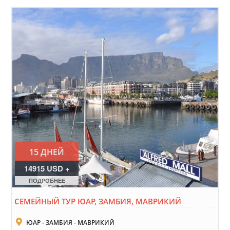
15 ДНЕЙ
14915 USD +
9715 EURO
ПОДРОБНЕЕ
СЕМЕЙНЫЙ ТУР ЮАР, ЗАМБИЯ, МАВРИКИЙ
ЮАР - ЗАМБИЯ - МАВРИКИЙ