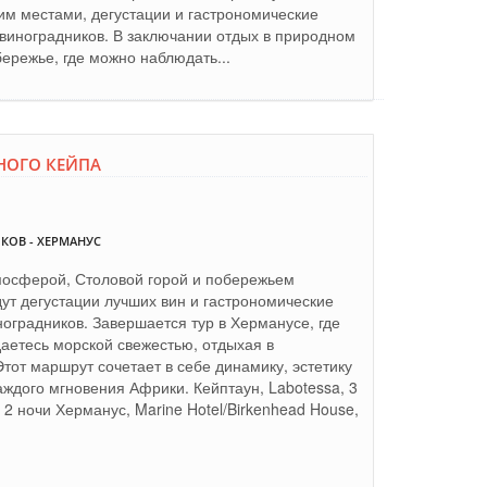
ким местами, дегустации и гастрономические
виноградников. В заключании отдых в природном
ережье, где можно наблюдать...
ДНОГО КЕЙПА
КОВ - ХЕРМАНУС
тмосферой, Столовой горой и побережьем
дут дегустации лучших вин и гастрономические
оградников. Завершается тур в Херманусе, где
аетесь морской свежестью, отдыхая в
Этот маршрут сочетает в себе динамику, эстетику
аждого мгновения Африки. Кейптаун, Labotessa, 3
, 2 ночи Херманус, Marine Hotel/Birkenhead House,