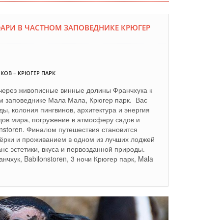
ФАРИ В ЧАСТНОМ ЗАПОВЕДНИКЕ КРЮГЕР
КОВ – КРЮГЕР ПАРК
 через живописные винные долины Франчхука к
м заповеднике Мала Мала, Крюгер парк. Вас
ы, колония пингвинов, архитектура и энергия
дов мира, погружение в атмосферу садов и
storen. Финалом путешествия становится
ёрки и проживанием в одном из лучших лоджей
с эстетики, вкуса и первозданной природы.
нчхук, Babilonstoren, 3 ночи Крюгер парк, Mala