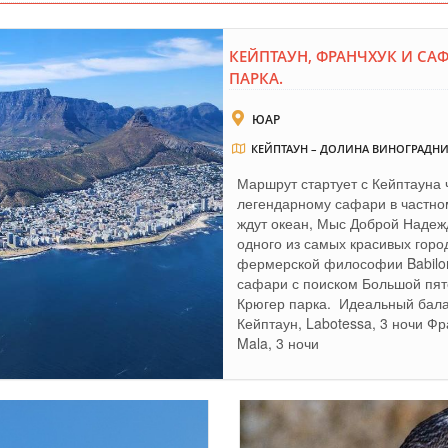
КЕЙПТАУН, ФРАНЧХУК И СА
ПАРКА.
ЮАР
КЕЙПТАУН – ДОЛИНА ВИНОГРАДНИ
Маршрут стартует с Кейптауна
легендарному сафари в частно
ждут океан, Мыс Доброй Надежд
одного из самых красивых горо
фермерской философии Babilon
сафари с поиском Большой пят
Крюгер парка. Идеальный балан
Кейптаун, Labotessa, 3 ночи Фра
Mala, 3 ночи