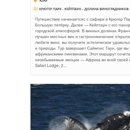
ЮАР
КРЮГЕР ПАРК - КЕЙПТАУН – ДОЛИНА ВИНОГРАДНИКОВ 
Путешествие начинаетсяс с сафари в Крюгер Пар
Большую пятёрку. Далее — Кейптаун с его пано
городской атмосферой. В винных долинах Франчх
лучших местных вин и гастрономические открыти
любите вино, вы получите эстетическое удоволь
и природы. Тур завершает Саймонс Таун, где вы 
африканскими пингвинами. Этот маршрут сочетае
незабываемые эмоции — Африка во всей своей к
Safari Lodge, 2...