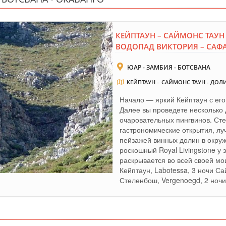
КЕЙПТАУН – САЙМОНС ТАУН
ВОДОПАД ВИКТОРИЯ – САФА
ЮАР - ЗАМБИЯ - БОТСВАНА
КЕЙПТАУН – САЙМОНС ТАУН - ДО
Начало — яркий Кейптаун с ег
Далее вы проведете несколько
очаровательных пингвинов. Ст
гастрономические открытия, лу
пейзажей винных долин в окру
роскошный Royal Livingstone у
раскрывается во всей своей мо
Кейптаун, Labotessa, 3 ночи Са
Стеленбош, Vergenoegd, 2 ночи 