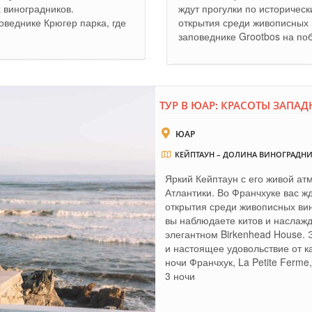
 виноградников.
ждут прогулки по историчес
веднике Крюгер парка, где
открытия среди живописных 
заповеднике Grootbos на поб
ТУР В ЮАР: КРАСОТЫ ЗАПА
ЮАР
КЕЙПТАУН – ДОЛИНА ВИНОГРАДНИ
Яркий Кейптаун с его живой а
Атлантики. Во Франчхуке вас ж
открытия среди живописных вин
вы наблюдаете китов и наслажд
элегантном Birkenhead House. 
и настоящее удовольствие от к
ночи Франчхук, La Petite Ferme
3 ночи