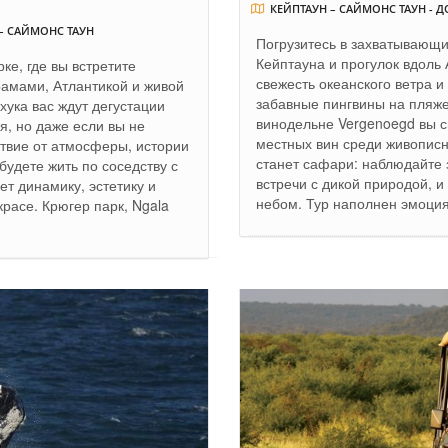
КЕЙПТАУН – САЙМОНС ТАУН - 
– САЙМОНС ТАУН
Погрузитесь в захватывающ
Кейптауна и прогулок вдоль 
ке, где вы встретите
свежесть океанского ветра и
рамами, Атлантикой и живой
забавные пингвины на пляже
ука вас ждут дегустации
винодельне Vergenoegd вы с
я, но даже если вы не
местных вин среди живопис
ствие от атмосферы, истории
станет сафари: наблюдайте 
будете жить по соседству с
встречи с дикой природой, 
т динамику, эстетику и
небом. Тур наполнен эмоциям
расе. Крюгер парк, Ngala