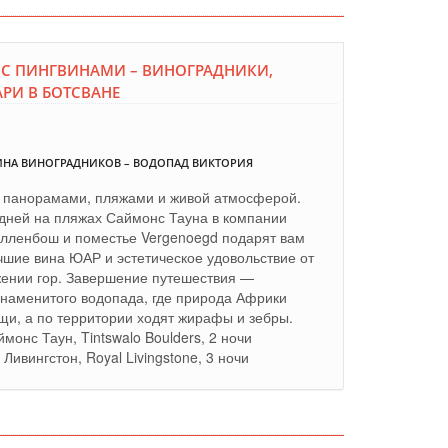
 С ПИНГВИНАМИ – ВИНОГРАДНИКИ,
РИ В БОТСВАНЕ
ЛИНА ВИНОГРАДНИКОВ – ВОДОПАД ВИКТОРИЯ
о панорамами, пляжами и живой атмосферой.
 дней на пляжах Саймонс Тауна в компании
елленбош и поместье Vergenoegd подарят вам
чшие вина ЮАР и эстетическое удовольствие от
жении гор. Завершение путешествия —
 знаменитого водопада, где природа Африки
щи, а по территории ходят жирафы и зебры.
ймонс Таун, Tintswalo Boulders, 2 ночи
Ливингстон, Royal Livingstone, 3 ночи