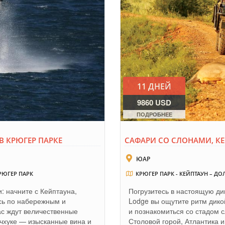
11 ДНЕЙ
9860 USD
ПОДРОБНЕЕ
В КРЮГЕР ПАРКЕ
САФАРИ СО СЛОНАМИ, КЕ
ЮАР
РЮГЕР ПАРК
КРЮГЕР ПАРК - КЕЙПТАУН – Д
: начните с Кейптауна,
Погрузитесь в настоящую ди
есь по набережным и
Lodge вы ощутите ритм дико
ас ждут величественные
и познакомиться со стадом 
нчхуке — изысканные вина и
Столовой горой, Атлантика 