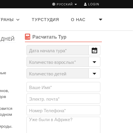
РУССКИЙ
LOGIN
ТРАНЫ
ТУРСТУДИЯ
О НАС
Расчитать Тур
 ДНЕЙ
ные
инов,
дов
овится
 одном
ироды.