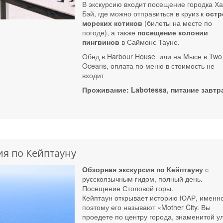
В экскурсию входит посещение городка Ха
Бэй, где можно отправиться в круиз к
остр
морских котиков
(билеты на месте по
погоде), а также
посещение колонии
пингвинов
в Саймонс Тауне.
Обед в Harbour House или на Мысе в Two
Oceans, оплата по меню в стоимость не
входит
Проживание: Labotessa, питание завтр
ия по Кейптауну
Обзорная экскурсия по Кейптауну
с
русскоязычным гидом, полный день.
Посещение Столовой горы.
Кейптаун открывает историю ЮАР, именн
поэтому его называют «Mother City. Вы
проедете по центру города, знаменитой у