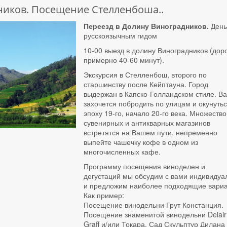
ников. Посещение Стелленбоша..
Переезд в Долину Виноградников.
День
русскоязычным гидом
10-00 выезд в долину Виноградников (дор
примерно 40-60 минут).
Экскурсия в Стелленбош, второго по
старшинству после Кейптауна. Город
выдержан в Капско-Голландском стиле. В
захочется побродить по улицам и окунутьс
эпоху 19-го, начало 20-го века. Множество
сувенирных и антикварных магазинов
встретятся на Вашем пути, непременно
выпейте чашечку кофе в одном из
многочисленных кафе.
Программу посещения виноделен и
дегустаций мы обсудим с вами индивидуа
и предложим наиболее подходящие вариа
Как пример:
Посещение винодельни Грут Констанция.
Посещение знаменитой винодельни Delair
Graff и/или Токара. Сад Скульптур Дилана