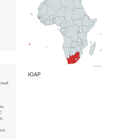
ЮАР
елый
ть
С
го
ого