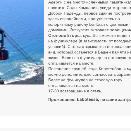
Адерли с ее многочисленными памятника
посетите Сады Компании, увидите крепос
Доброй Надежды, первое здание построе
здесь европейцами, прогуляетесь по
колоритному району Бо-Каап с цветными
домиками. Экскурсия включает п
осещени
Столовой горы
, куда Вы сможете поднят
на фуникулере (в зависимости от погодны
условий). С горы открывается потрясающ
вид, который останется в Вашей памяти н
жизнь. Билет на фуникулер на столовую г
оплачивается на месте.
Посещение трущеб, сада Кирстенбош и м
можно дополнительно согласовать заране
Билет на фуникулер на столовую гору
оплачивается на месте.
17-00 возвращение в отель.
Проживание: Labotessa, питание завтр