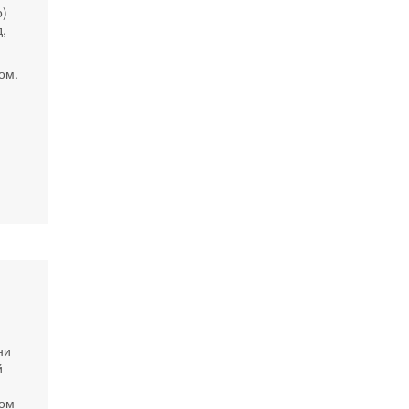
о)
,
ом.
ни
й
ном