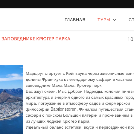
ГЛАВНАЯ
ТУРЫ
С
 ЗАПОВЕДНИКЕ КРЮГЕР ПАРКА.
10
Маршрут стартует с Кейптауна через живописные вин
долины Франчхука к легендарному сафари в частном
заповеднике Мала Мала, Крюгер парк.
Вас ждут океан, Мыс Доброй Надежды, колония пингв
архитектура и энергия одного из самых красивых горо
мира, погружение в атмосферу садов и фермерской
философии Babilonstoren. Финалом путешествия стан
сафари с поиском Большой пятёрки и проживанием в
из лучших лоджей Крюгер парка.
Идеальный баланс эстетики, вкуса и первозданной пр