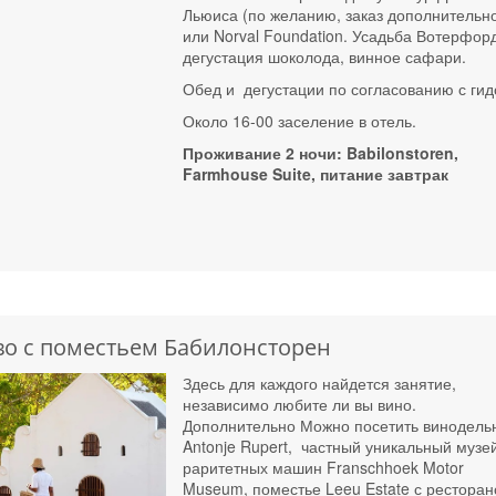
Льюиса (по желанию, заказ дополнительн
или Norval Foundation. Усадьба Вотерфорд
дегустация шоколода, винное сафари.
Обед и дегустации по согласованию с гид
Около 16-00 заселение в отель.
Проживание 2 ночи: Babilonstoren,
Farmhouse Suite, питание завтрак
во с поместьем Бабилонсторен
Здесь для каждого найдется занятие,
независимо любите ли вы вино.
Дополнительно Можно посетить винодель
Antonje Rupert, частный уникальный музе
раритетных машин Franschhoek Motor
Museum, поместье Leeu Estate с рестора