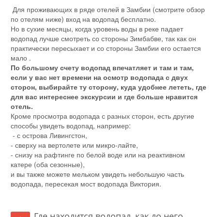
Для проживающих в ряде отелей в Замбии (смотрите обзор
по отелям ниже) вход на водопад бесплатно.
Но в сухие месяцы, когда уровень воды в реке падает
водопад лучше смотреть со стороны Зимбабве, так как он
практически пересыхает и со стороны Замбии его остается
мало .
По большому счету водопад впечатляет и там и там,
если у вас нет времени на осмотр водопада с двух
сторон, выбирайте ту сторону, куда удобнее лететь, где
для вас интереснее экскурсии и где больше нравится
отель.
Кроме просмотра водопада с разных сторон, есть другие
способы увидеть водопад, например:
- с острова Ливингстон,
- сверху на вертолете или микро-лайте,
- снизу на рафтинге по белой воде или на реактивном
катере (оба сезонные),
и вы также можете мельком увидеть небольшую часть
водопада, пересекая мост водопада Виктория.
Где находится водопад, как до него