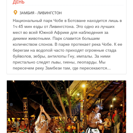
ДЕНЬ
ЗАМБИЯ - ЛИВИНГСТОН
Национальный парк Чобе в Ботсване находится лишь в
1ч 45 мин езды от Ливингстона. Это одно из лучших
мест во всей Южной Африке для наблюдения за
дикими животными. Парк славится большим
количеством слонов. В парке протекает река Чобе. К ее
берегам на водопой часто приходят огромные стада
буйволов, зебры, антилопы Гну, импалы. За ними
пристально следят львы, гиены, леопарды. Мы
пересечем реку Замбези там, где пересекаются...