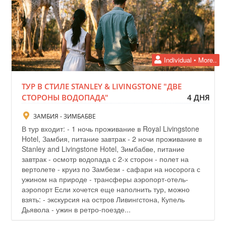
Individual • More..
ТУР В СТИЛЕ STANLEY & LIVINGSTONE "ДВЕ
СТОРОНЫ ВОДОПАДА"
4 ДНЯ
ЗАМБИЯ - ЗИМБАБВЕ
В тур входит: - 1 ночь проживание в Royal Livingstone
Hotel, Замбия, питание завтрак - 2 ночи проживание в
Stanley and Livingstone Hotel, Зимбабве, питание
завтрак - осмотр водопада с 2-х сторон - полет на
вертолете - круиз по Замбези - сафари на носорога с
ужином на природе - трансферы аэропорт-отель-
аэропорт Если хочется еще наполнить тур, можно
взять: - экскурсия на остров Ливингстона, Купель
Дьявола - ужин в ретро-поезде...