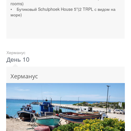
rooms)
• Бутиковый Schulphoek House 5*(2 TRPL с видом на
море)
Херманус
День 10
Херманус