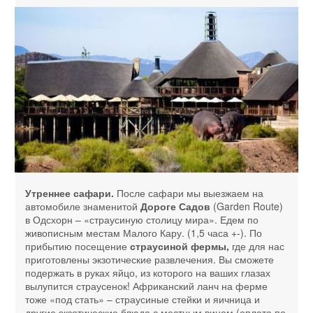
Утреннее сафари.
После сафари мы выезжаем на
автомобиле знаменитой
Дороге Садов
(Garden Route)
в Одсхорн – «страусиную столицу мира». Едем по
живописным местам Малого Кару. (1,5 часа +-). По
прибытию посещение
страусиной фермы,
где для нас
приготовлены экзотические развлечения. Вы сможете
подержать в руках яйцо, из которого на ваших глазах
вылупится страусенок! Африканский ланч на ферме
тоже «под стать» – страусиные стейки и яичница и
другие экзотические блюда с местным вином (оплата по