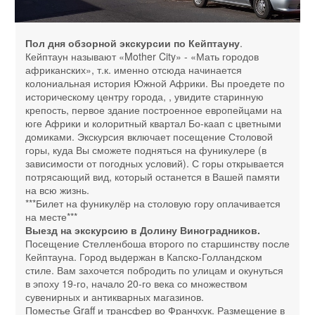
Пол дня обзорной экскурсии по Кейптауну
.
Кейптаун называют «Mother City» - «Мать городов
африканских», т.к. именно отсюда начинается
колониальная история Южной Африки. Вы проедете по
историческому центру города, , увидите старинную
крепость, первое здание построенное европейцами на
юге Африки и колоритный квартал Бо-каап с цветными
домиками. Экскурсия включает посещение Столовой
горы, куда Вы сможете подняться на фуникулере (в
зависимости от погодных условий). С горы открывается
потрясающий вид, который останется в Вашей памяти
на всю жизнь.
***Билет на фуникулёр на столовую гору оплачивается
на месте***
Выезд на экскурсию в Долину Виноградников.
Посещение Стелленбоша второго по старшинству после
Кейптауна. Город выдержан в Капско-Голландском
стиле. Вам захочется побродить по улицам и окунуться
в эпоху 19-го, начало 20-го века со множеством
сувенирных и антикварных магазинов.
Поместье Graff и трансфер во Франчхук. Размещение в