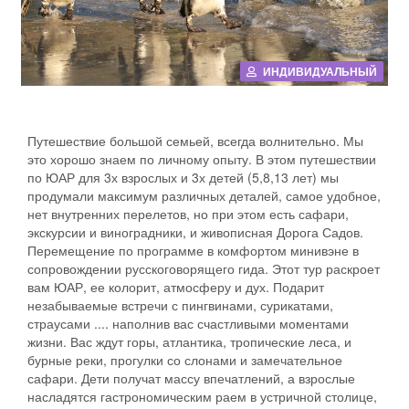
ИНДИВИДУАЛЬНЫЙ
Путешествие большой семьей, всегда волнительно. Мы
это хорошо знаем по личному опыту. В этом путешествии
по ЮАР для 3х взрослых и 3х детей (5,8,13 лет) мы
продумали максимум различных деталей, самое удобное,
нет внутренних перелетов, но при этом есть сафари,
экскурсии и виноградники, и живописная Дорога Садов.
Перемещение по программе в комфортом минивэне в
сопровождении русскоговорящего гида. Этот тур раскроет
вам ЮАР, ее колорит, атмосферу и дух. Подарит
незабываемые встречи с пингвинами, сурикатами,
страусами .... наполнив вас счастливыми моментами
жизни. Вас ждут горы, атлантика, тропические леса, и
бурные реки, прогулки со слонами и замечательное
сафари. Дети получат массу впечатлений, а взрослые
насладятся гастрономическим раем в устричной столице,