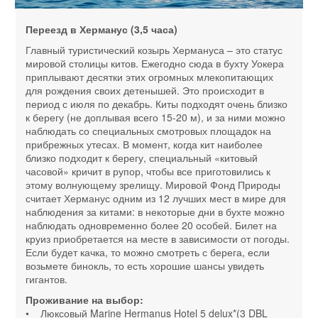
Переезд в Херманус (3,5 часа)
Главный туристический козырь Хермануса – это статус
мировой столицы китов. Ежегодно сюда в бухту Уокера
приплывают десятки этих огромных млекопитающих
для рождения своих детенышей. Это происходит в
период с июля по декабрь. Киты подходят очень близко
к берегу (не доплывая всего 15-20 м), и за ними можно
наблюдать со специальных смотровых площадок на
прибрежных утесах. В момент, когда кит наиболее
близко подходит к берегу, специальный «китовый
часовой» кричит в рупор, чтобы все приготовились к
этому волнующему зрелищу. Мировой Фонд Природы
считает Херманус одним из 12 лучших мест в мире для
наблюдения за китами: в некоторые дни в бухте можно
наблюдать одновременно более 20 особей. Билет на
круиз приобретается на месте в зависимости от погоды.
Если будет качка, то можно смотреть с берега, если
возьмете бинокль, то есть хорошие шансы увидеть
гигантов.
Проживание на выбор:
• Люксовый Marine Hermanus Hotel 5 delux*(3 DBL