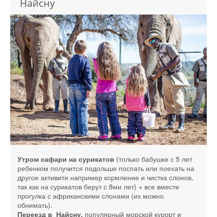
Найсну
Утром сафари на сурикатов
(только бабушке с 5 лет
ребенком получится подольше поспать или поехать на
другое активити например кормление и чистка слонов,
так как на сурикатов берут с 8ми лет) + все вместе
прогулка с африканскими слонами (их можно
обнимать).
Переезд в Найсну,
популярный морской курорт и