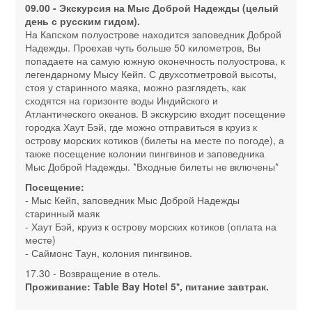
09.00 - Экскурсия на Мыс Доброй Надежды (целый
день с русским гидом).
На Капском полуострове находится заповедник Доброй
Надежды. Проехав чуть больше 50 километров, Вы
попадаете на самую южную оконечность полуострова, к
легендарному Мысу Кейп. С двухсотметровой высоты,
стоя у старинного маяка, можно разглядеть, как
сходятся на горизонте воды Индийского и
Атлантического океанов. В экскурсию входит посещение
городка Хаут Бэй, где можно отправиться в круиз к
острову морских котиков (билеты на месте по погоде), а
также посещение колонии пингвинов и заповедника
Мыс Доброй Надежды. *Входные билеты не включены*
Посещение:
- Мыс Кейп, заповедник Мыс Доброй Надежды
старинный маяк
- Хаут Бэй, круиз к острову морских котиков (оплата на
месте)
- Саймонс Таун, колония пингвинов.
17.30 - Возвращение в отель.
Проживание: Table Bay Hotel 5*, питание завтрак.