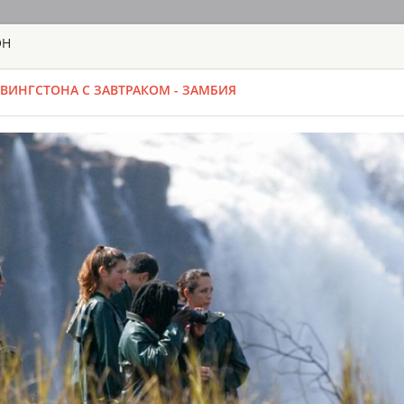
ОН
ГЛАВНАЯ
ТУРЫ
С
ВИНГСТОНА С ЗАВТРАКОМ - ЗАМБИЯ
TOUR
HOTEL
ACTIV
MAP
ЗАМБИЯ
BUNGI JUMP 
ЗАМБИЯ - ЛИ
ЭКСКУРСИИ И
Когда позади вас 
поймете, что этот
прыжок с высоты 1
адреналина будет 
или тандем с партн
вас время (не забу
Time From: 07:0
Duration: 01h