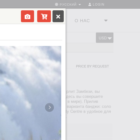
РУССКИЙ
LOGIN
ТРАНЫ
ТУРСТУДИЯ
О НАС
USD
CART
СО СТОРОНЫ ЗАМБИИ
PRICE BY REQUEST
ВИНГСТОН
 РАЗВЛЕЧЕНИЯ
водопад Виктория, а под мостом бурлит Замбези, вы
 банджи-джамп будет особенным. Здесь вы совершите
11 метров (один из самых высоких в мире). Прилив
дикий, как река Замбези. Есть два варианта банджи: соло
ером. Мы встретимся в Day Activity Centre в удобное для
дьте взять паспорт!), прогуляемс...
0; 07:30; 08:00; 08:30... 17:00
 00m