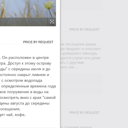
- max 35
ЕТ ТУР - ЗАМБИЯ
PRICE BY REQUEST
ВИНГСТОН
PRICE BY REQUEST
 местный колорит так же хорошо, как посещение рынка
 глазами увидите как местные люди продают и покупают
укты питания, основные предметы домашнего обихода,
e. Он расположен в центре
. Экскурсия длится 2,5 часа и проводится утром или днем
ещение рынка можно скомбинировать с другими
ра. Доступ к этому острову
 культурными экскурсиями и получить нас...
воды" с середины июля и до
постоянно накрыт ливнем и
00; 13:00
у с осмотром водопада
 30m
 В определенные времена года
- max 35
зкое погружение в воды на
смотреть вниз с края "самой
едины августа до середины
СО СЛОНАМИ - ЗАМБИЯ
 посещения,
PRICE BY REQUEST
ят чай, кофе,
ВИНГСТОН
за стол, вы сможете пообщаться со слонами разных