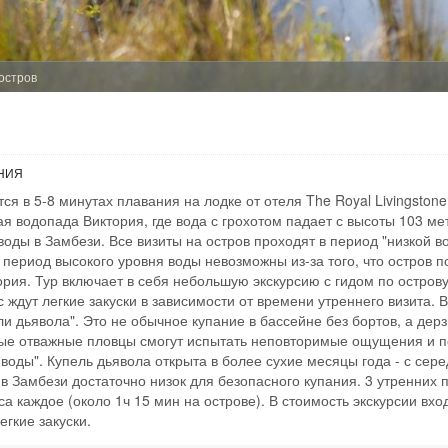
People: min 1 
Age: from 14
ДАМБВА МАРК
остров
ЗАМБИЯ - ЛИ
Ничто не передает
Дамбва. Вы своими
НИЯ
традиционные прод
ся в 5-8 минутах плавания на лодке от отеля The Royal Livingston
ткани и даже скот
на ваш выбор. Пос
ая водопада Виктория, где вода с грохотом падает с высоты 103 мет
историческими или
 воды в Замбези. Все визиты на остров проходят в период "низкой 
период высокого уровня воды невозможны из-за того, что остров 
Time From: 08:
ория. Тур включает в себя небольшую экскурсию с гидом по остров
Duration: 02h
с ждут легкие закуски в зависимости от времени утреннего визита.
People: min 2 
и дьявола". Это не обычное купание в бассейне без бортов, а дер
е отважные пловцы смогут испытать неповторимые ощущения и по
оды". Купель дьявола открыта в более сухие месяцы года - с сер
ЗНАКОМСТВО 
 в Замбези достаточно низок для безопасного купания. 3 утренних
а каждое (около 1ч 15 мин на острове). В стоимость экскурсии вход
ЗАМБИЯ - ЛИ
егкие закуски.
Прежде чем сесть 