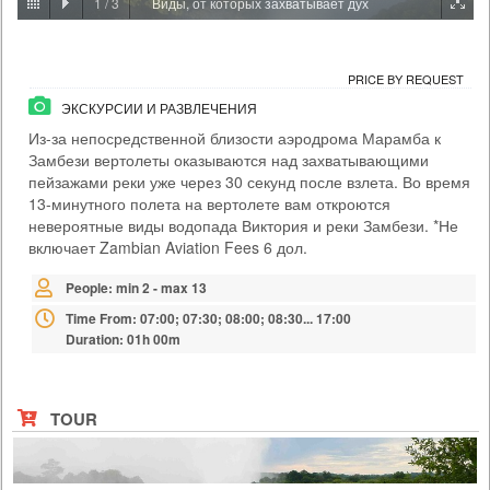
1
/
3
Виды, от которых захватывает дух
PRICE BY REQUEST
ЗАМБИЯ - ЛИВИНГСТОН
PRICE BY REQUEST
ЭКСКУРСИИ И РАЗВЛЕЧЕНИЯ
ЭКСКУРСИИ И РАЗВЛЕЧЕНИЯ
Когда позади вас водопад Виктория, а под мостом бурлит Замбези,
вы поймете, что этот банджи-джамп будет особенным. Здесь вы
Из-за непосредственной близости аэродрома Марамба к
совершите прыжок с высоты 111 метров (один из самых высоких в
Замбези вертолеты оказываются над захватывающими
мире). Прилив адреналина будет дикий, как река Замбези. Есть два
пейзажами реки уже через 30 секунд после взлета. Во время
варианта банджи: соло или тандем с партнером. Мы встретимся в
Day Activity Centre в удобное для вас время (не забудьте взять
13-минутного полета на вертолете вам откроются
паспорт!), прогуляемс...
невероятные виды водопада Виктория и реки Замбези. *Не
включает Zambian Aviation Fees 6 дол.
Time From: 07:00; 07:30; 08:00; 08:30... 17:00
Duration: 01h 00m
People: min 2 - max 13
People: min 1 - max 35
Time From: 07:00; 07:30; 08:00; 08:30... 17:00
Age: from 14
Duration: 01h 00m
TOUR