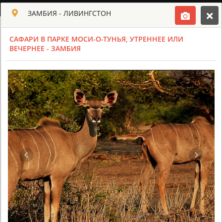
РУССКИЙ
ЗАМБИЯ - ЛИВИНГСТОН
Toggle navigation
САФАРИ В ПАРКЕ МОСИ-О-ТУНЬЯ, УТРЕННЕЕ ИЛИ
КЛУБ КУЛЬТ АФРИКИ
ВЕЧЕРНЕЕ - ЗАМБИЯ
USD
TOUR
HOTEL
ACTIV
MAP
CART
ЗАМБИЯ
BUNGI JUMP СО СТОРОНЫ ЗАМБИИ