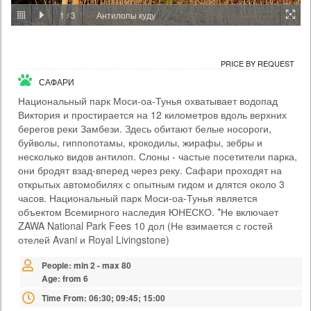
1
/
3
Антилопы куду
PRICE BY REQUEST
ЗАМБИЯ - ЛИВИНГСТОН
ЭКСКУРСИИ И РАЗВЛЕЧЕНИЯ
PRICE BY REQUEST
Когда позади вас водопад Виктория, а под мостом бурлит Замбези,
САФАРИ
вы поймете, что этот банджи-джамп будет особенным. Здесь вы
совершите прыжок с высоты 111 метров (один из самых высоких в
Национальный парк Моси-оа-Тунья охватывает водопад
мире). Прилив адреналина будет дикий, как река Замбези. Есть два
Виктория и простирается на 12 километров вдоль верхних
варианта банджи: соло или тандем с партнером. Мы встретимся в
Day Activity Centre в удобное для вас время (не забудьте взять
берегов реки Замбези. Здесь обитают белые носороги,
паспорт!), прогуляемс...
буйволы, гиппопотамы, крокодилы, жирафы, зебры и
несколько видов антилоп. Слоны - частые посетители парка,
Time From: 07:00; 07:30; 08:00; 08:30... 17:00
они бродят взад-вперед через реку. Сафари проходят на
Duration: 01h 00m
открытых автомобилях с опытным гидом и длятся около 3
People: min 1 - max 35
часов. Национальный парк Моси-оа-Тунья является
Age: from 14
объектом Всемирного наследия ЮНЕСКО. *Не включает
ZAWA National Park Fees 10 дол (Не взимается с гостей
отелей Avani и Royal Livingstone)
People: min 2 - max 80
Age: from 6
Time From: 06:30; 09:45; 15:00
Duration: 03h 00m