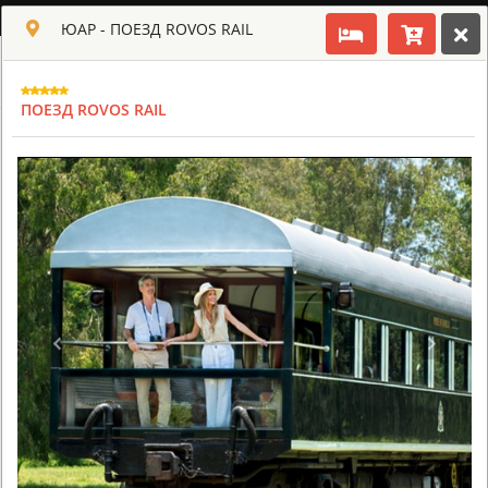
РУССКИЙ
ЮАР - ПОЕЗД ROVOS RAIL
Toggle navigation
КЛУБ КУЛЬТ АФРИКИ
ПОЕЗД ROVOS RAIL
USD
TOUR
HOTEL
ACTIV
MAP
CART
ЮАР
AHA LESEDI AFRICAN LODGE & CULTURAL VILLAGE