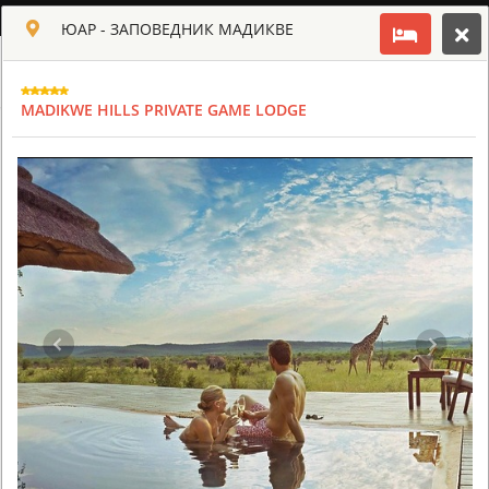
РУССКИЙ
ЮАР - ЗАПОВЕДНИК МАДИКВЕ
Toggle navigation
КЛУБ КУЛЬТ АФРИКИ
MADIKWE HILLS PRIVATE GAME LODGE
USD
TOUR
HOTEL
ACTIV
MAP
CART
ЮАР
AHA LESEDI AFRICAN LODGE & CULTURAL VILLAGE