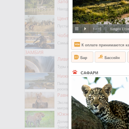
Заповедник Мореми
Находится на границе с Окаванго
Центральный Калахари
Пустыня, сафари, бушмены
1
/
16
Singita Ebo
Чобе парк
Самый известный парк Ботсваны
К оплате принимаются к
ЗАМБИЯ
Бассейн
Бар
Ливингстон
Туры на водопад Виктория
САФАРИ
Нижняя Замбези
Пейзажное сафари, каноэ,
роскошная рыбалка
Равнины Люва
Экслюзивный парк с сезонной
миграцией животных и птиц
Южная Луангва
Долина Лепардов, главный парк
Замбии