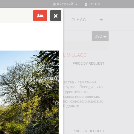
РУССКИЙ
LOGIN
ТРАНЫ
ТУРСТУДИЯ
О НАС
USD
CART
FRICAN LODGE & CULTURAL VILLAGE
PRICE BY REQUEST
ЕСБУРГ
тся недалеко от Колыбели человечества - памятника
ия ЮНЕСКО, к северу от Йоханнесбурга. "Леседи", что
вет", был основан в 1995 году как туристическая
ность с настоящими южноафриканскими поселениями.
х рук узнаете о культуре и традициях южноафриканских
са, басуто, педи и ндебеле и по сей день ж...
I & SPA
PRICE BY REQUEST