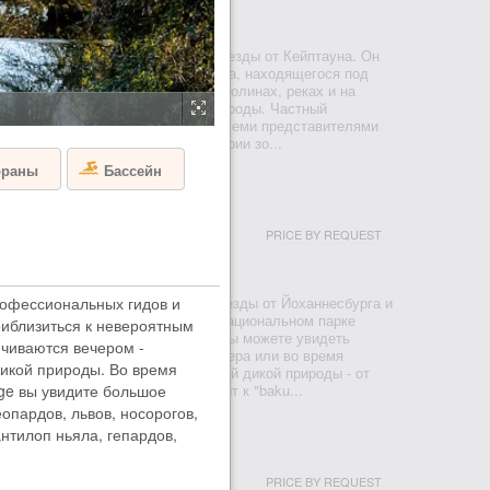
УН
a расположен менее чем в 2 часах езды от Кейптауна. Он
итающего в этих краях черного орла, находящегося под
ния. В великолепных горах Кару, долинах, реках и на
тся нетронутый остров дикой природы. Частный
 предлагает отдых и сафари со всеми представителями
ой Пятерки в свободной от малярии зо...
ораны
Бассейн
USH LODGE
PRICE BY REQUEST
СБЕРГ
ge находится всего в двух часах езды от Йоханнесбурга и
офессиональных гидов и
от Сан-Сити. Он расположился в национальном парке
риблизиться к невероятным
вободной от малярии зоне. Здесь вы можете увидеть
чиваются вечером -
ую пятерку прямо из своего номера или во время
икой природы. Во время
роет вам всю красоту африканской дикой природы - от
о грациозных жирафов. Один визит к "baku...
dge вы увидите большое
опардов, львов, носорогов,
антилоп ньяла, гепардов,
 HOUSE
PRICE BY REQUEST