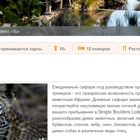
ЮАР - КЕЙПТА
Aquila Safari & Sp
назван в честь об
угрозой исчезнове
холмах располагаю
lders Lodge
заповедник Аквила
Большой Африканск
Рест
е принимаются карты
10+
12 номеров
BAKUBUNG B
ЮАР - ПИЛАНЕ
Bakubung Bush Lod
Ежедневные сафари под руководством пр
в десяти минутах 
трекеров - это прекрасная возможность п
Пиланесберг - в с
животным Африки. Дневные сафари закан
Большую африканск
почувствуйте неуловимую магию ночной д
сафари. Лодж раск
львиных прайдов д
вашего пребывания в Sinigta Boulders Lo
разнообразие диких животных, включая ле
буйволов, слонов, зебр, гиен, бегемотов, 
BIRKENHEAD
диких собак и различные виды птиц.