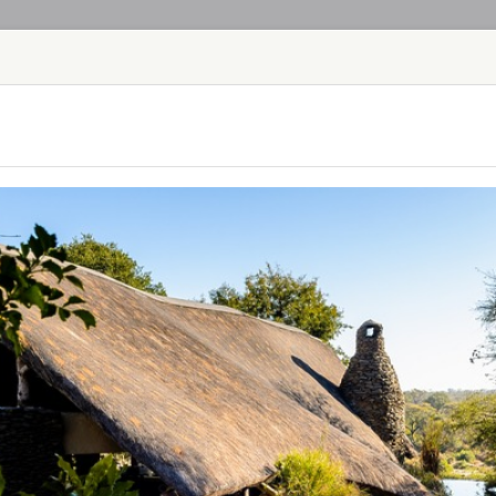
ГЛАВНАЯ
ТУРЫ
С
TOUR
HOTEL
ACTIV
MAP
ЮАР
AHA LESEDI A
ЮАР - ЙОХАНН
Aha Lesedi находи
Всемирного наслед
переводится как "с
достопримечатель
Здесь вы из первы
народов: зулу, ксо
AQUILA SAFAR