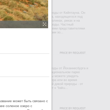
УН
a расположен менее чем в 2 часах езды от Кейптауна. Он
итающего в этих краях черного орла, находящегося под
ния. В великолепных горах Кару, долинах, реках и на
тся нетронутый остров дикой природы. Частный
 предлагает отдых и сафари со всеми представителями
ой Пятерки в свободной от малярии зо...
USH LODGE
PRICE BY REQUEST
СБЕРГ
ge находится всего в двух часах езды от Йоханнесбурга и
от Сан-Сити. Он расположился в национальном парке
вободной от малярии зоне. Здесь вы можете увидеть
ую пятерку прямо из своего номера или во время
роет вам всю красоту африканской дикой природы - от
о грациозных жирафов. Один визит к "baku...
азвание может быть связано с
 HOUSE
шее соленое озеро с
PRICE BY REQUEST