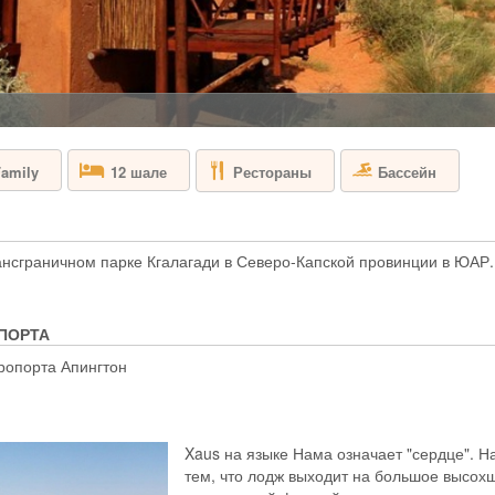
ЮАР - КЕЙПТА
Aquila Safari & Sp
назван в честь об
угрозой исчезнове
холмах располагаю
заповедник Аквила
Большой Африканск
Рестораны
Бассейн
amily
12 шале
BAKUBUNG B
ансграничном парке Кгалагади в Северо-Капской провинции в ЮАР.
ЮАР - ПИЛАНЕ
Bakubung Bush Lod
в десяти минутах 
ПОРТА
Пиланесберг - в с
Большую африканск
ропорта Апингтон
сафари. Лодж раск
львиных прайдов д
Xaus на языке Нама означает "сердце". Н
BIRKENHEAD
тем, что лодж выходит на большое высох