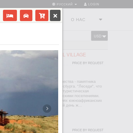
РУССКИЙ
LOGIN
ТРАНЫ
ТУРСТУДИЯ
О НАС
USD
CART
FRICAN LODGE & CULTURAL VILLAGE
PRICE BY REQUEST
ЕСБУРГ
тся недалеко от Колыбели человечества - памятника
ия ЮНЕСКО, к северу от Йоханнесбурга. "Леседи", что
вет", был основан в 1995 году как туристическая
ность с настоящими южноафриканскими поселениями.
х рук узнаете о культуре и традициях южноафриканских
са, басуто, педи и ндебеле и по сей день ж...
I & SPA
PRICE BY REQUEST