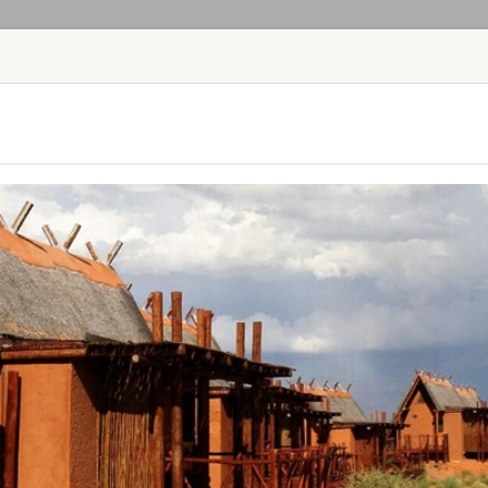
ГЛАВНАЯ
ТУРЫ
С
TOUR
HOTEL
ACTIV
MAP
ЮАР
AHA LESEDI A
ЮАР - ЙОХАНН
Aha Lesedi находи
Всемирного наслед
переводится как "с
достопримечатель
Здесь вы из первы
народов: зулу, ксо
AQUILA SAFAR