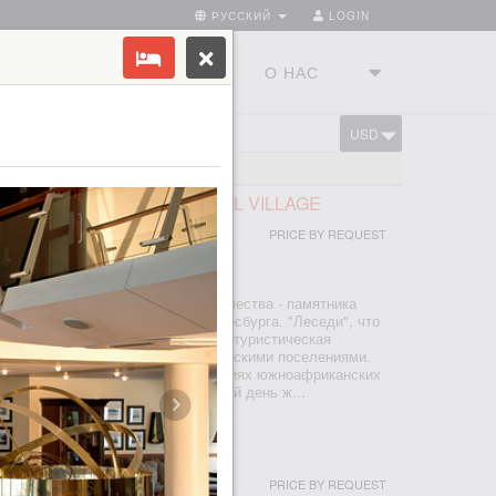
РУССКИЙ
LOGIN
ТРАНЫ
ТУРСТУДИЯ
О НАС
USD
CART
FRICAN LODGE & CULTURAL VILLAGE
PRICE BY REQUEST
ЕСБУРГ
тся недалеко от Колыбели человечества - памятника
ия ЮНЕСКО, к северу от Йоханнесбурга. "Леседи", что
вет", был основан в 1995 году как туристическая
ность с настоящими южноафриканскими поселениями.
х рук узнаете о культуре и традициях южноафриканских
са, басуто, педи и ндебеле и по сей день ж...
I & SPA
PRICE BY REQUEST