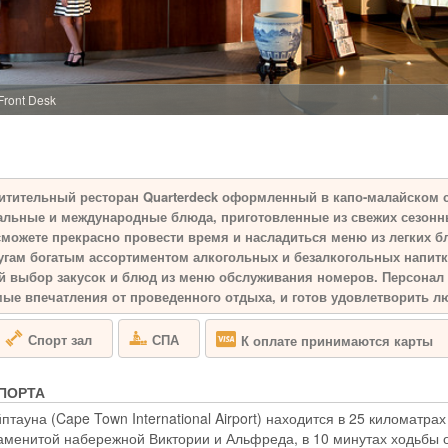
ЮАР - КЕЙПТА
Aquila Safari & Sp
назван в честь об
угрозой исчезнове
холмах располагаю
Front Desk
заповедник Аквила
Большой Африканск
BAKUBUNG B
итительный ресторан Quarterdeck оформленный в капо-малайском с
альные и международные блюда, приготовленные из свежих сезонны
сможете прекрасно провести время и насладиться меню из легких блю
ЮАР - ПИЛАНЕ
угам богатым ассортиментом алкогольных и безалкогольных напитко
Bakubung Bush Lod
 выбор закусок и блюд из меню обслуживания номеров. Персонал 
в десяти минутах 
ые впечатления от проведенного отдыха, и готов удовлетворить 
Пиланесберг - в с
Большую африканск
Спорт зал
СПА
К оплате принимаются карты
сафари. Лодж раск
львиных прайдов д
ПОРТА
BIRKENHEAD
ауна (Cape Town International Airport) находится в 25 киломатрах 
наменитой набережной Виктории и Альфреда, в 10 минутах ходьбы 