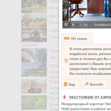
Заповедник Мореми
Находится на границе с Окаванго
Центральный Калахари
Пустыня, сафари, бушмены
1
/
18
PortsWood 
Чобе парк
Самый известный парк Ботсваны
101 rooms
ЗАМБИЯ
В отеле расположен восх
Ливингстон
индийской кухни, регион
Туры на водопад Виктория
отеля в течении дня Вы 
располагает к Вашим усл
Нижняя Замбези
предоставит Вам широкий
Пейзажное сафари, каноэ,
Вы получили незабываем
роскошная рыбалка
Равнины Люва
Бассейн
Бар
Экслюзивный парк с сезонной
миграцией животных и птиц
РАССТОЯНИЕ ОТ АЭРО
Южная Луангва
Международный аэропорт Кейпт
Долина Лепардов, главный парк
Hotel разположен в районе з
Замбии