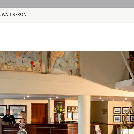
A WATERFRONT
ГЛАВНАЯ
ТУРЫ
С
TOUR
HOTEL
ACTIV
MAP
ЮАР
AHA LESEDI A
ЮАР - ЙОХАНН
Aha Lesedi находи
Всемирного наслед
переводится как "с
достопримечатель
Здесь вы из первы
народов: зулу, ксо
AQUILA SAFAR