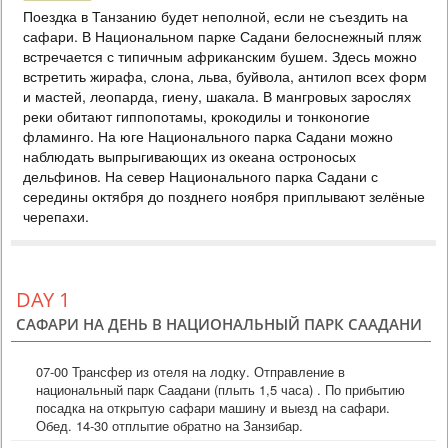
Поездка в Танзанию будет неполной, если не съездить на
PRICE BY REQUEST
сафари. В Национальном парке Садани белоснежный пляж
ТАНЗАНИЯ
встречается с типичным африканским бушем. Здесь можно
встретить жирафа, слона, льва, буйвола, антилоп всех форм
3 DAYS
Safari
и мастей, леопарда, гиену, шакала. В мангровых зарослях
Тур на 2 ночи на сафари в Серенгети - это роскошный отдых в
реки обитают гиппопотамы, крокодилы и тонконогие
самом сердце Африки. Приготовьтесь к незабываемым
восточноафриканским приключениям в уединенном кемпе,
фламинго. На юге Национального парка Садани можно
построенном по образцу исследовательских лагерей 1920-х гг. Он
наблюдать выпрыгивающих из океана остроносых
находится в самом сердце равнин Серенгети, где обитает
дельфинов. На север Национального парка Садани с
множество диких животных и проходит самая большая на планете
середины октября до позднего ноября приплывают зелёные
миграция антилоп и зебр. 9 роскошных номеров, богато о...
черепахи.
Special
DAY 1
САФАРИ НА ДЕНЬ В НАЦИОНАЛЬНЫЙ ПАРК СААДАНИ
07-00 Трансфер из отеля на лодку. Отправление в
национальный парк Саадани (плыть 1,5 часа) . По прибытию
посадка на открытую сафари машину и выезд на сафари.
Обед. 14-30 отплытие обратно на Занзибар.