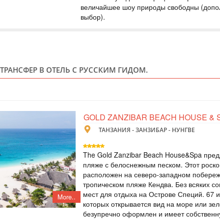
ЗАНЗИБАРЕ
величайшее шоу природы свободны (допо
выбор).
ТАНЗАНИЯ
Scheduled Tou
В этот тур мы вкл
Танзании за 5 дне
Нгоронгоро и Боль
 ТРАНСФЕР В ОТЕЛЬ С РУССКИМ ГИДОМ.
сафари вы сможете
острове Занзибар.
проводники сдела
САФАРИ ТУР:
GOLD ZANZIBAR BEACH HOUSE & 
ТАНЗАНИЯ - ЗАНЗИБАР - НУНГВЕ
ТАНЗАНИЯ
The Gold Zanzibar Beach House&Spa пре
Safari
пляже с белоснежным песком. Этот роск
В этот тур мы вкл
Танзании за 5 дне
расположен на северо-западном побереж
Нгоронгоро и Боль
тропическом пляже Кендва. Без всяких со
цены и шикарные 
мест для отдыха на Острове Специй. 67 
сделают ваш отды
More..
которых открывается вид на море или зе
безупречно оформлен и имеет собственн