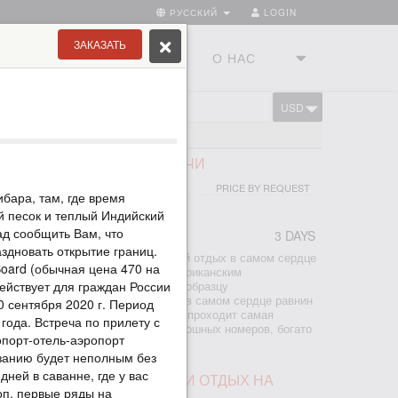
РУССКИЙ
LOGIN
ЗАКАЗАТЬ
ТРАНЫ
ТУРСТУДИЯ
О НАС
USD
CART
АФАРИ В СЕРЕНГЕТИ, 2 НОЧИ
PRICE BY REQUEST
бара, там, где время
ый песок и теплый Индийский
ад сообщить Вам, что
3 DAYS
здновать открытие границ.
сафари в Серенгети - это роскошный отдых в самом сердце
Board (обычная цена 470 на
ьтесь к незабываемым восточноафриканским
действует для граждан России
диненном кемпе, построенном по образцу
 лагерей 1920-х гг. Он находится в самом сердце равнин
0 сентября 2020 г. Период
итает множество диких животных и проходит самая
 года. Встреча по прилету с
е миграция антилоп и зебр. 9 роскошных номеров, богато
порт-отель-аэропорт
нзанию будет неполным без
дней в саванне, где у вас
ЧШИХ ПАРКАХ ТАНЗАНИИ И ОТДЫХ НА
оп, первые ряды на