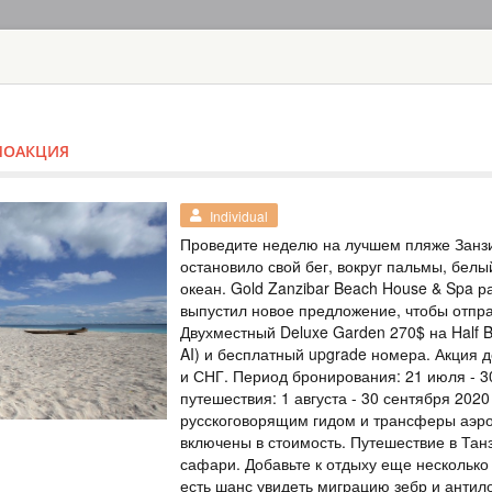
ГЛАВНАЯ
ТУРЫ
С
TOUR
HOTEL
ACTIV
MAP
ОМОАКЦИЯ
ТАНЗАНИЯ
VIP ТУР НА С
VIP Сафари
Individual
Проведите неделю на лучшем пляже Занзи
ТАНЗАНИЯ
остановило свой бег, вокруг пальмы, бел
океан. Gold Zanzibar Beach House & Spa р
Safari
выпустил новое предложение, чтобы отпра
Тур на 2 ночи на 
Двухместный Deluxe Garden 270$ на Half 
Африки. Приготов
AI) и бесплатный upgrade номера. Акция 
приключениям в уе
исследовательских
и СНГ. Период бронирования: 21 июля - 3
Серенгети, где об
путешествия: 1 августа - 30 сентября 2020
большая на планет
русскоговорящим гидом и трансферы аэро
о...
включены в стоимость. Путешествие в Та
сафари. Добавьте к отдыху еще несколько 
САФАРИ В ЛУ
Special
есть шанс увидеть миграцию зебр и антил