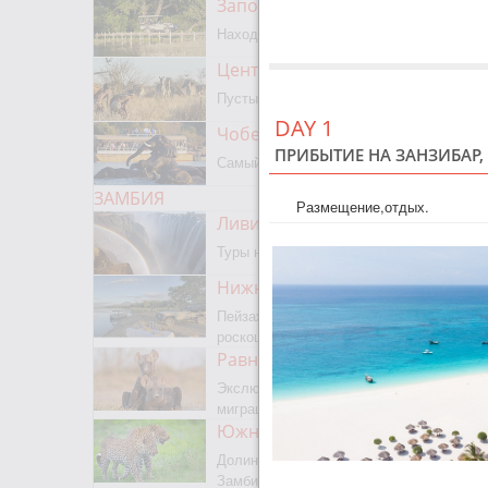
Заповедник Мореми
Находится на границе с Окаванго
Центральный Калахари
Пустыня, сафари, бушмены
DAY 1
Чобе парк
ПРИБЫТИЕ НА ЗАНЗИБАР,
Самый известный парк Ботсваны
ЗАМБИЯ
Размещение,отдых.
Ливингстон
Туры на водопад Виктория
Нижняя Замбези
Пейзажное сафари, каноэ,
роскошная рыбалка
Равнины Люва
Экслюзивный парк с сезонной
миграцией животных и птиц
Южная Луангва
Долина Лепардов, главный парк
Замбии