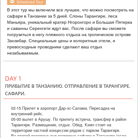
Scheduled Tour
PRICE BY REQUEST
В этот тур мы включили все лучшее, что можно посмотреть на
ТАНЗАНИЯ
сафари в Танзании за 5 дней. Слоны Тарангире, леса
Маньяра, уникальный кратер Нгоронгоро и Большая Пятерка
3 DAYS
Safari
и саванны Серенгети ждут вас. После сафари вы сможете
Тур на 2 ночи на сафари в Серенгети - это роскошный отдых в
погрузиться в негу пляжного отдыха на тропическом острове
самом сердце Африки. Приготовьтесь к незабываемым
Занзибар. Специальные цены и колоритные отели, и
восточноафриканским приключениям в уединенном кемпе,
построенном по образцу исследовательских лагерей 1920-х гг. Он
превосходные проводники сделают ваш отдых
находится в самом сердце равнин Серенгети, где обитает
незабываемым.
множество диких животных и проходит самая большая на планете
миграция антилоп и зебр. 9 роскошных номеров, богато о...
Special
DAY 1
ПРИБЫТИЕ В ТАНЗАНИЮ. ОТПРАВЛЕНИЕ В ТАРАНГИРЕ.
САФАРИ.
02-15 Прилет в аэропорт Дар-эс-Салама. Пересадка на
внутренний рейс.
05-00 вылет в Арушу. По прилету встреча, трансфер в район
Тарангире. Размещение, отдых. Обед. Кэмп стоит на
территории частной концессии рядом с парком Тарангире.
Во второй половине дня возможно сафари в Тарангире (если