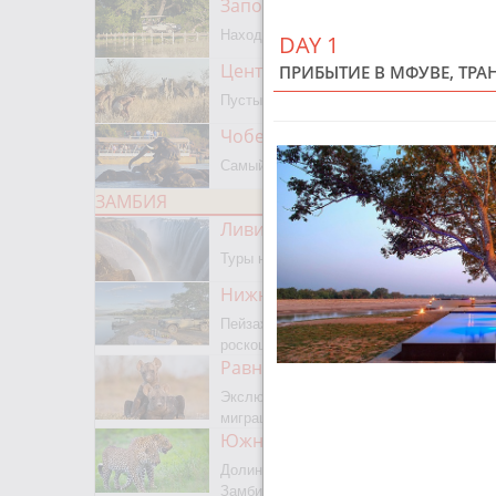
Заповедник Мореми
Находится на границе с Окаванго
DAY 1
Центральный Калахари
ПРИБЫТИЕ В МФУВЕ, ТРА
Пустыня, сафари, бушмены
Чобе парк
Самый известный парк Ботсваны
ЗАМБИЯ
Ливингстон
Туры на водопад Виктория
Нижняя Замбези
Пейзажное сафари, каноэ,
роскошная рыбалка
Равнины Люва
Экслюзивный парк с сезонной
миграцией животных и птиц
Южная Луангва
Долина Лепардов, главный парк
Замбии