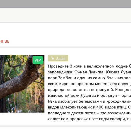
ГЛАВНАЯ
ТУРЫ
С
TOUR
HOTEL
ACTIV
MAP
НГВЕ
ЗАМБИЯ
ТУР НА ВОДО
Safari
VIP
Проведите 3 ночи в великолепном лодже 
ЗАМБИЯ
заповедника Южная Луангва. Южная Луан
парк Замбии и один из самых больших за
Scheduled Tou
всем мире, но при этом менее всех посещ
В программу включе
природа его остается нетронутой. Концен
питание завтрак - 
водопад Виктория 
извилистой реки Луангва и ее лагун – одн
предлагаются экск
Река изобилует бегемотами и крокодилам
выбранной экскурс
видов млекопитающих и 400 видов птиц. 
Самые популярные 
последнего десятилетия – это возрождени
лодже вам предложат все виды сафари, в
ТУР НА ВОДО