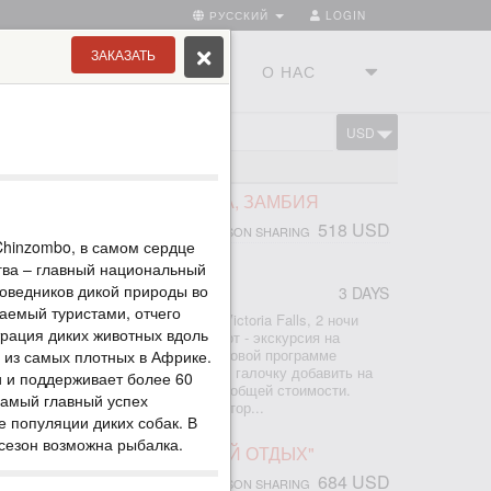
РУССКИЙ
LOGIN
ЗАКАЗАТЬ
ТРАНЫ
ТУРСТУДИЯ
О НАС
USD
CART
ПАД ВИКТОРИЯ, КЛАССИКА, ЗАМБИЯ
518 USD
PERSON SHARING
Chinzombo, в самом сердце
гва – главный национальный
поведников дикой природы во
3 DAYS
r
аемый туристами, отчего
но: - проживание в отеле Avani Victoria Falls, 2 ночи
трация диких животных вдоль
трансферы аэропорт-отель-аэропорт - экскурсия на
- круиз по Замбези на закате К базовой программе
а из самых плотных в Африке.
урсии на выбор - просто поставьте галочку добавить на
и и поддерживает более 60
ии и получите мгновенный расчет общей стоимости.
Самый главный успех
экскурсии со стороны Замбии, котор...
е популяции диких собак. В
 сезон возможна рыбалка.
ПАД ВИКТОРИЯ "АКТИВНЫЙ ОТДЫХ"
684 USD
PERSON SHARING