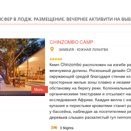
ЗАМБИЯ - З
Scheduled Tou
НСФЕР В ЛОДЖ. РАЗМЕЩЕНИЕ. ВЕЧЕРНЕЕ АКТИВИТИ НА ВЫБ
В тур входит: - 3 
экскурсия на водо
водопада - сафари
сафари на носорог
на водопад, - ост
CHINZOMBO CAMP
на микро-лайте - т
ЗАМБИЯ - ЮЖНАЯ ЛУАНГВА
ТУР НА ВОДО
Кемп Chinzombo расположен на изгибе ре
жемчужина долины. Роскошный дизайн Ch
ЗАМБИЯ
окружающей средой благодаря стенам из т
просторные жилые зоны плавно и незаме
Scheduled Tou
обстановку на берегу реки. Колониальны
В тур входит: - 2 н
More..
органическими текстурами и отсылают н
завтраки - свобод
датам) тур на вод
исследования Африки. Каждая вилла с и
обедом - посещени
купания и перистыми кроватями станет р
Дьявола - трансфе
у бассейна, наблюдая за посетителями р
деревьев слышен раскатистый гул гиппопо
ТУР НА ВОДО
3 Nights