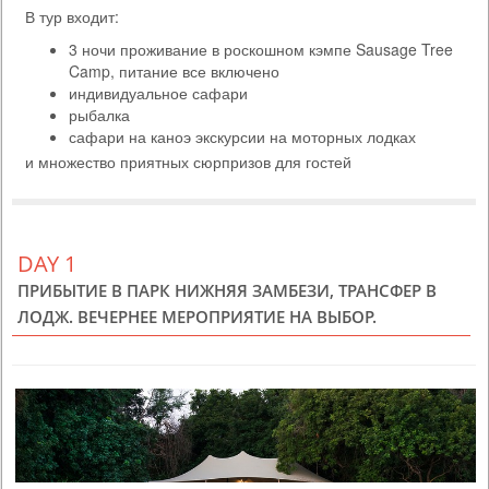
В тур входит:
518 USD
PERSON SHARING
3 ночи проживание в роскошном кэмпе Sausage Tree
ЗАМБИЯ
Camp, питание все включено
3 DAYS
Scheduled Tour
индивидуальное сафари
В программу включено: - проживание в отеле Avani Victoria Falls, 2
рыбалка
ночи питание завтрак - трансферы аэропорт-отель-аэропорт -
сафари на каноэ экскурсии на моторных лодках
экскурсия на водопад Виктория - круиз по Замбези на закате К
и множество приятных сюрпризов для гостей
базовой программе предлагаются экскурсии на выбор - просто
поставьте галочку добавить на выбранной экскурсии и получите
мгновенный расчет общей стоимости. Самые популярные экскурсии
со стороны Замбии, котор...
DAY 1
ПРИБЫТИЕ В ПАРК НИЖНЯЯ ЗАМБЕЗИ, ТРАНСФЕР В
ЛОДЖ. ВЕЧЕРНЕЕ МЕРОПРИЯТИЕ НА ВЫБОР.