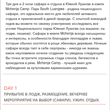
Три дня и 2 ночи сафари и отдыха в Южной Луангве в кэмпе
518 USD
PERSON SHARING
Mchenja Camp. Парк South Luangwa - родина пешеходного
ЗАМБИЯ
сафари, это идеальное место для любителей активного
отдыха и приключений в дикой природе. С опытной командой
3 DAYS
Scheduled Tour
гидов вы можете по своему усмотрению исследовать все
В программу включено: - проживание в отеле Avani Victoria Falls, 2
уголки Национального парка Южная Луангва (на машине, на
ночи питание завтрак - трансферы аэропорт-отель-аэропорт -
экскурсия на водопад Виктория - круиз по Замбези на закате К
лодке, пешком). Сафари в кемпе Mchenja всегда насыщенны
базовой программе предлагаются экскурсии на выбор - просто
и интересны, в особенности благодаря леопардам и львам,
поставьте галочку добавить на выбранной экскурсии и получите
которые обычно охотятся в роще эбеновых деревьев. Ночные
мгновенный расчет общей стоимости. Самые популярные экскурсии
сафари всегда таят в себе сюрпризы - никогда не знаешь
со стороны Замбии, котор...
какое неуловимое ночное создание ты увидишь следующим.
Вы точно встретите огромные стада слонов, бегемотов и
крокодилов в реке. Mchenja Camp - лучший кемп для
наблюдения за культовыми карминными щурками.
DAY 1
ПРИБЫТИЕ В ЛОДЖ, РАЗМЕЩЕНИЕ. ВЕЧЕРНЕЕ
МЕРОПРИЯТИЕ НА ВЫБОР (САФАРИ). УЖИН. ОТДЫХ.