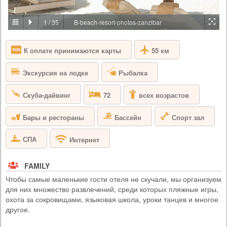
PRICE BY REQUEST
1
/
35
B-beach-resort-photos-zanzibar
ТАНЗАНИЯ - АРУША
На пологих склонах холмов, которые каскадом спускаются с
55 км
К оплате принимаются карты
вечной горы Меру, расположен шумный и оживленный город
Аруша. Именно здесь, на окраине этого города, среди одной из
крупнейших кофейных плантаций Танзании, вы найдете Arusha
Экскурсия на лодке
Рыбалка
Coffee Lodge, идеальное место для отдыха до или после любого
сафари. Arusha Coffee Lodge был спроектирован вокруг
первоначального дома землевладельца, который восходи...
Скуба-дайвинг
72
всех возрастов
Бары и рестораны
Бассейн
Спорт зал
СПА
Интернет
FAMILY
Чтобы самые маленькие гости отеля не скучали, мы организуем
для них множество развлечений, среди которых пляжные игры,
охота за сокровищами, языковая школа, уроки танцев и многое
другое.