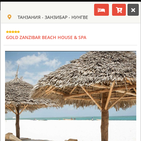
РУССКИЙ
ТАНЗАНИЯ - ЗАНЗИБАР - НУНГВЕ
Toggle navigation
КЛУБ КУЛЬТ АФРИКИ
USD
GOLD ZANZIBAR BEACH HOUSE & SPA
TOUR
HOTEL
ACTIV
MAP
CART
ТАНЗАНИЯ
ARUSHA COFFEE LODGE