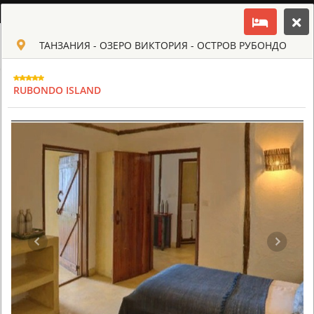
РУССКИЙ
ТАНЗАНИЯ - ОЗЕРО ВИКТОРИЯ - ОСТРОВ РУБОНДО
Toggle navigation
КЛУБ КУЛЬТ АФРИКИ
USD
RUBONDO ISLAND
TOUR
HOTEL
ACTIV
MAP
CART
ТАНЗАНИЯ
ARUSHA COFFEE LODGE