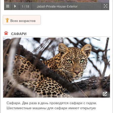
PRICE BY REQUEST
1
/
18
Jabali-Private-House-Exterior
ТАНЗАНИЯ - АРУША
Всех возрастов
На пологих склонах холмов, которые каскадом спускаются с
вечной горы Меру, расположен шумный и оживленный город
Аруша. Именно здесь, на окраине этого города, среди одной из
САФАРИ
крупнейших кофейных плантаций Танзании, вы найдете Arusha
Coffee Lodge, идеальное место для отдыха до или после любого
сафари. Arusha Coffee Lodge был спроектирован вокруг
первоначального дома землевладельца, который восходи...
Сафари. Два раза в день проводятся сафари с гидом.
Шестиместные машины для сафари имеют открытую
боковую поверхность с крышей из брезента, а брезентовые