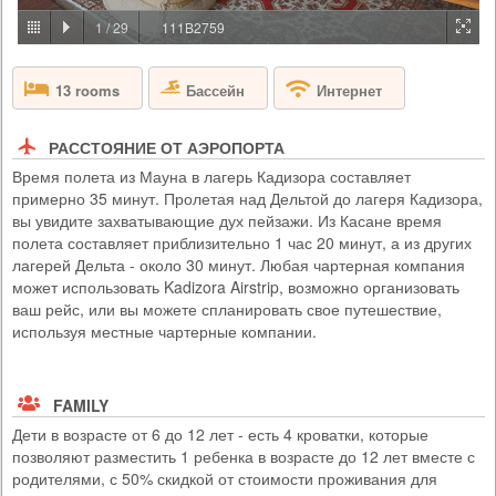
PRICE BY REQUEST
1
/
29
111B2759
БОТСВАНА - ДЕЛЬТА ОКАВАНГО
Бассейн
13 rooms
Интернет
Кемп Abu приглашает вас окунуться вас в величественный мир
африканских слонов. Станьте частью стада Абу и посмотрите на
местную дикую природу глазами этих умных гигантов. Вы
сформируете крепкую эмоциональную связь со слонами, а также
РАССТОЯНИЕ ОТ АЭРОПОРТА
обретете спокойствие и вдохновение, когда узнаете больше о
Время полета из Мауна в лагерь Кадизора составляет
мерах достижения главной цели кемпа Abu - сохранения и
примерно 35 минут. Пролетая над Дельтой до лагеря Кадизора,
поддержания популяции слонов.
вы увидите захватывающие дух пейзажи. Из Касане время
полета составляет приблизительно 1 час 20 минут, а из других
лагерей Дельта - около 30 минут. Любая чартерная компания
может использовать Kadizora Airstrip, возможно организовать
ваш рейс, или вы можете спланировать свое путешествие,
используя местные чартерные компании.
FAMILY
Дети в возрасте от 6 до 12 лет - есть 4 кроватки, которые
позволяют разместить 1 ребенка в возрасте до 12 лет вместе с
родителями, с 50% скидкой от стоимости проживания для