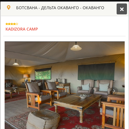
РУССКИЙ
БОТСВАНА - ДЕЛЬТА ОКАВАНГО - ОКАВАНГО
Toggle navigation
КЛУБ КУЛЬТ АФРИКИ
KADIZORA CAMP
USD
TOUR
HOTEL
ACTIV
MAP
CART
БОТСВАНА - ДЕЛЬТА ОКАВАНГО
ABU CAMP