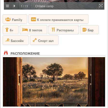
PRICE BY REQUEST
1
/
13
Chitabe camp
БОТСВАНА - ДЕЛЬТА ОКАВАНГО
Family
К оплате принимаются карты
Кемп Abu приглашает вас окунуться вас в величественный мир
африканских слонов. Станьте частью стада Абу и посмотрите на
местную дикую природу глазами этих умных гигантов. Вы
Рестораны
6+
8 тентов
Бар
сформируете крепкую эмоциональную связь со слонами, а также
обретете спокойствие и вдохновение, когда узнаете больше о
мерах достижения главной цели кемпа Abu - сохранения и
Бассейн
Спорт зал
поддержания популяции слонов.
РАСПОЛОЖЕНИЕ