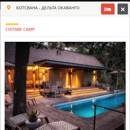
РУССКИЙ
БОТСВАНА - ДЕЛЬТА ОКАВАНГО
Toggle navigation
КЛУБ КУЛЬТ АФРИКИ
CHITABE CAMP
USD
TOUR
HOTEL
ACTIV
MAP
CART
БОТСВАНА - ДЕЛЬТА ОКАВАНГО
ABU CAMP