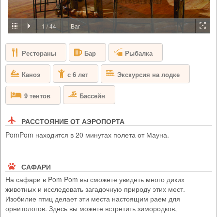
PRICE BY REQUEST
БОТСВАНА - ДЕЛЬТА ОКАВАНГО
1
/
44
Bar
Кемп Abu приглашает вас окунуться вас в величественный мир
африканских слонов. Станьте частью стада Абу и посмотрите на
Рестораны
Рыбалка
Бар
местную дикую природу глазами этих умных гигантов. Вы
сформируете крепкую эмоциональную связь со слонами, а также
обретете спокойствие и вдохновение, когда узнаете больше о
Каноэ
Экскурсия на лодке
с 6 лет
мерах достижения главной цели кемпа Abu - сохранения и
поддержания популяции слонов.
Бассейн
9 тентов
РАССТОЯНИЕ ОТ АЭРОПОРТА
PomPom находится в 20 минутах полета от Мауна.
САФАРИ
На сафари в Pom Pom вы сможете увидеть много диких
животных и исследовать загадочную природу этих мест.
Изобилие птиц делает эти места настоящим раем для
орнитологов. Здесь вы можете встретить зимородков,