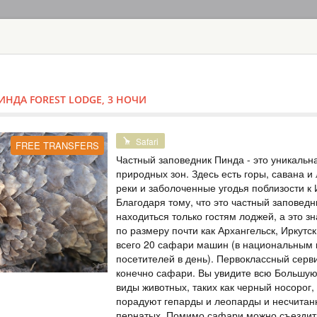
ГЛАВНАЯ
ТУРЫ
С
TOUR
HOTEL
ACTIV
MAP
ИНДА FOREST LODGE, 3 НОЧИ
SAFARI ТУРЫ: 60 ПАРКОВ, 
САФАРИ В ЧОБ
Safari
FREE TRANSFERS
Частный заповедник Пинда - это уникальн
БОТСВАНА
природных зон. Здесь есть горы, савана и 
реки и заболоченные угодья поблизости к 
Safari
Благодаря тому, что это частный заповедн
Компактный сафари
находиться только гостям лоджей, а это зн
водопаду Виктории
природы. В паркет
по размеру почти как Архангельск, Иркутск
и 4 сафари. Отлич
всего 20 сафари машин (в национальным 
индивидуального т
посетителей в день). Первоклассный серв
конечно сафари. Вы увидите всю Большую 
виды животных, таких как черный носорог,
ТУР НА ВОДО
порадуют гепарды и леопарды и несчитан
ZAMBEZI SAFA
пернатых. Помимо сафари можно съездить