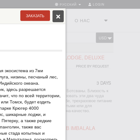
РУССКИЙ
LOGIN
ЗАКАЗАТЬ
ТРАНЫ
ТУРСТУДИЯ
О НАС
USD
CART
300+ ЛОДЖЕЙ
Е ПАРКЕ, CHOBE SAFARI LODGE, DELUXE
PRICE BY REQUEST
ая экосистема из 7ми
луга, низины, песчаный лес,
Индийского океана.
3 DAYS
ик, здесь разрешается
 пакет в одном из лучших парков Ботсваны. Близость к
ачит, что по всей территории,
 дает возможность легко комбинировать эти два чуда
 входит 2 ночи в лодже на реке Чобе, трехразовое питание
 или Томск, будет ездить
но подойдет для путешествия с детьми или для
парке Крюгер 4000
ура. Оптимальное соотношение цена-качество.
ис, шикарные лоджи, и
Пятерку, а также редкие
 панголин, также вас
ПАД ВИКТОРИЯ И САФАРИ В IMBALALA
ные стада копытных и
RI LODGE
 в Мапуталэнд, посмотреть