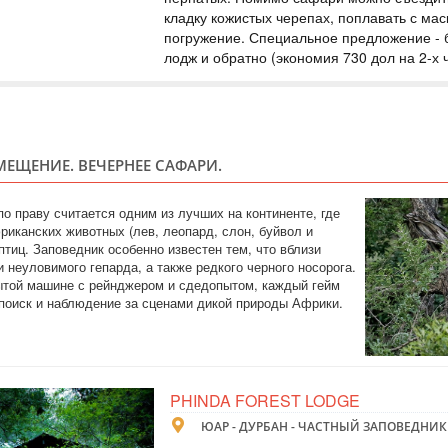
кладку кожистых черепах, поплавать с ма
погружение. Специальное предложение -
ЗИМБАБВЕ
лодж и обратно (экономия 730 дол на 2-х 
Safari
В стоимость входит
пансионом, местны
Виктория - национ
сафари на автомоб
национальном парк
МЕЩЕНИЕ. ВЕЧЕРНЕЕ САФАРИ.
послеобеденное р
САФАРИ В КРЮ
по праву считается одним из лучших на континенте, где
риканских животных (лев, леопард, слон, буйвол и
 птиц. Заповедник особенно известен тем, что вблизи
 неуловимого гепарда, а также редкого черного носорога.
ЮАР
ытой машине с рейнджером и сдедопытом, каждый гейм
Safari
поиск и наблюдение за сценами дикой природы Африки.
Проведите 2 незабы
уникальная, не ог
парке Крюгера в 
возможность позна
предлагает лучшее
PHINDA FOREST LODGE
эксклюзивность ло
ЮАР - ДУРБАН - ЧАСТНЫЙ ЗАПОВЕДНИК
ТУР НА ВОДО