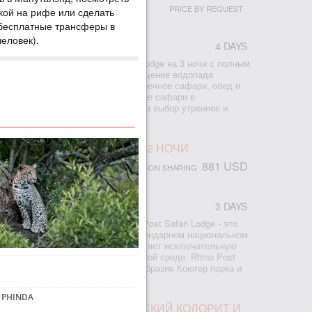
PRICE BY REQUEST
ской на рифе или сделать
 бесплатные трансферы в
человек).
4 DAYS
: - проживание в отеле Imbalala Lodge на 3 ночи с полным
е напитки - все трансферы - посещение водопада
альный парк Чобе на целый день (речное сафари, обед и
иле) - на выбор утреннее и дневное сафари в
е Замбези (частная концессия) - на выбор утреннее и
ечное сафари
ГЕР ПАРКЕ, RHINO POST, 2 НОЧИ
881 USD
PERSON SHARING
3 DAYS
ваемых ночи на сафари в Rhino Post Safari Lodge - это
ороженная сафари-гостиница в легендарном национальном
Южной Африке, которая предоставляет исключительную
комиться с природой в естественной среде. Rhino Post
 из обоих миров: огромное разнообразие Коюгер парка и
джа на частной концессии на в...
 PHINDA
ПАД ВИКТОРИЯ, АФРИКАНСКИЙ КОЛОРИТ И