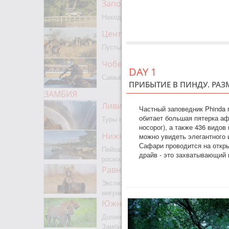
Заповедник Мореми
Находится на границе с Окаванго
Центральный Калахари
Пустыня, сафари, бушмены
Чобе парк
DAY 1
Самый известный парк Ботсваны
ПРИБЫТИЕ В ПИНДУ. РАЗ
ЗАМБИЯ
Ливингстон
Частный заповедник Phinda 
обитает большая пятерка аф
Туры на водопад Виктория
носорог), а также 436 видов
Нижняя Замбези
можно увидеть элегантного и
Сафари проводится на откр
Пейзажное сафари, каноэ,
драйв - это захватывающий 
роскошная рыбалка
Равнины Люва
Экслюзивный парк с сезонной
миграцией животных и птиц
Южная Луангва
Долина Лепардов, главный парк
Замбии