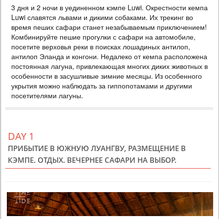
3 дня и 2 ночи в уединенном кэмпе Luwi. Окрестности кемпа
DELUXE
Luwi славятся львами и дикими собаками. Их трекинг во
PRICE BY REQUEST
время пеших сафари станет незабываемым приключением!
БОТСВАНА
Комбинируйте пешие прогулки с сафари на автомобиле,
посетите верховья реки в поисках лошадиных антилоп,
3 DAYS
Safari
антилоп Эланда и конгони. Недалеко от кемпа расположена
Компактный сафари пакет в одном из лучших парков Ботсваны.
постоянная лагуна, привлекающая многих диких животных в
Близость к водопаду Виктории дает возможность легко
особенности в засушливые зимние месяцы. Из особенного
комбинировать эти два чуда природы. В паркет входит 2 ночи в
лодже на реке Чобе, трехразовое питание и 4 сафари. Отлично
укрытия можно наблюдать за гиппопотамами и другими
подойдет для путешествия с детьми или для индивидуального
посетителями лагуны.
тура. Оптимальное соотношение цена-качество.
DAY 1
ПРИБЫТИЕ В ЮЖНУЮ ЛУАНГВУ, РАЗМЕЩЕНИЕ В
КЭМПЕ. ОТДЫХ. ВЕЧЕРНЕЕ САФАРИ НА ВЫБОР.