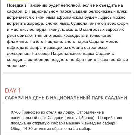
Поездка в Танзанию будет неполной, если не съездить на
НА ЗАНЗИБАРЕ 5*
сафари. В Национальном парке Садани белоснежный пляж
PRICE BY REQUEST
встречается с типичным африканским бушем. Здесь можно
ТАНЗАНИЯ
встретить жирафа, слона, льва, буйвола, антилоп всех форм
и мастей, леопарда, гиену, шакала. В мангровых зарослях
8 DAYS
Safari
реки обитают гиппопотамы, крокодилы и тонконогие
Откройте заново Танзанию после долгого перерыва, когда туристов
фламинго. На юге Национального парка Садани можно
еще мало, отели предлагают специальные цены, зебры с
наблюдать выпрыгивающих из океана остроносых
антилопами уже начали миграцию, а на Занзибаре теплый океан и
белый песок. В программе лучшие парки Танзании, где вы увидите
дельфинов. На север Национального парка Садани с
самую высокую концентрацию животных на планете. После сафари
середины октября до позднего ноября приплывают зелёные
вас ждет теплый Индийский океан и колорит острова Занзибар, где
черепахи.
время остановилось. Специально...
DAY 1
САФАРИ НА ДЕНЬ В НАЦИОНАЛЬНЫЙ ПАРК СААДАНИ
07-00 Трансфер из отеля на лодку. Отправление в
национальный парк Саадани (плыть 1,5 часа) . По прибытию
посадка на открытую сафари машину и выезд на сафари.
Обед. 14-30 отплытие обратно на Занзибар.