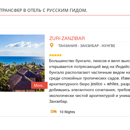
 ТРАНСФЕР В ОТЕЛЬ С РУССКИМ ГИДОМ.
ТАНЗАНИЯ
Individual
7 ночей на велико
песком - лучшая 
Hotel Riu Palace Z
ZURI ZANZIBAR
отдохнуть под теп
насладиться зарез
ТАНЗАНИЯ - ЗАНЗИБАР - НУНГВЕ
кухни, здесь есть 
Большинство бунгало, люксов и вилл выхо
ТУР НА ЗАНЗ
открывается потрясающий вид на Индийс
бунгало располагают частичным видом н
среди спокойных тропических садов. Изв
ТАНЗАНИЯ
архитектурного бюро jestico + whiles, ра
More..
Individual
добившись элегантного сочетания, требов
Проведите неделю 
экологически чистой архитектурой и уни
свой бег, вокруг 
Занзибар.
Zanzibar Beach Ho
предложение, чтоб
Garden 270$ на Hal
10 Nights
номера. Акция дей
ТУР НА ЗАНЗИ
Рекомендуется как лучший отель