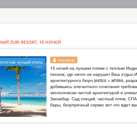
ГЛАВНАЯ
ТУРЫ
С
TOUR
HOTEL
ACTIV
MAP
НЫЙ ZURI RESORT, 10 НОЧЕЙ
ТАНЗАНИЯ - ЗАНЗ
ТУР В ТАНЗА
Individual
ется как лучший отель
ЗАНЗИБАРЕ 5
10 ночей на лучшем пляже с теплым Инд
песком, где ничто не нарушит Ваш отдых.
ТАНЗАНИЯ
архитектурного бюро jestico + whiles, раз
добившись элегантного сочетания требова
Safari
экологически чистой архитектурой и уник
Откройте заново Т
Занзибар. Сад специй, частный пляж, СП
мало, отели предл
бары, безупречный сервис вот что ждет вас
миграцию, а на За
парки Танзании, г
планете. После са
Занзибар, где вре
ТУР НА ЗАНЗИ