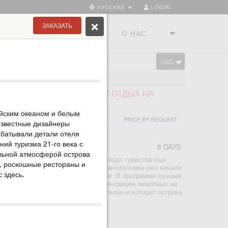
РУССКИЙ
LOGIN
ЗАКАЗАТЬ
ТРАНЫ
ТУРСТУДИЯ
О НАС
USD
CART
ИБАР
НИЮ, ЭКСПРЕСС САФАРИ И ОТДЫХ НА
*
ийским океаном и белым
PRICE BY REQUEST
Известные дизайнеры
рабатывали детали отеля
ний туризма 21-го века с
8 DAYS
альной атмосферой острова
анзанию после долгого перерыва, когда туристов еще
А, роскошные рестораны и
агают специальные цены, зебры с антилопами уже начали
 здесь.
нзибаре теплый океан и белый песок. В программе лучшие
де вы увидите самую высокую концентрацию животных на
фари вас ждет теплый Индийский океан и колорит острова
мя остановилось. Специально...
БАР 5*, ВСЕ ВКЛЮЧЕНО