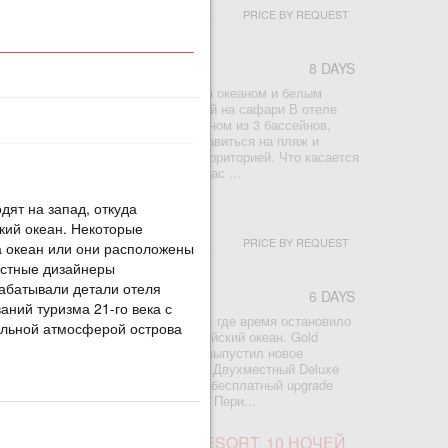
PRICE BY REQUEST
8 DAYS
лепном пляже с теплым Индийским океаном и белым
формула отдыха после приключений на сафари В отеле
anzibar вы можете освежиться в одном из 3 бассейнов,
лым солнцем в шезлонге или отправиться на пляж и
ервированной для гостей отеля территорией. Что касается
главный ресторан, где на завтрак вас ...
дят на запад, откуда
ИБАР 5*, ПРОМОАКЦИЯ
кий океан. Некоторые
PRICE BY REQUEST
а океан или они расположены
естные дизайнеры
зрабатывали детали отеля
6 DAYS
аний туризма 21-го века с
на лучшем пляже Занзибара, там, где время остановило
кальной атмосферой острова
пальмы, белый песок и теплый Индийский океан. Gold
use & Spa рад сообщить Вам, что выпустил новое
ы отпраздновать открытие границ. Двухместный Deluxe
f Board (обычная цена 470 на AI) и бесплатный upgrade
ствует для граждан России и СНГ. Пери...
БАР, СКАЗОЧНЫЙ ZURI RESORT, 10 НОЧЕЙ