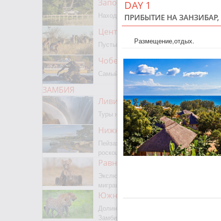
Заповедник Мореми
DAY 1
Находится на границе с Окаванго
ПРИБЫТИЕ НА ЗАНЗИБАР,
Центральный Калахари
Размещение,отдых.
Пустыня, сафари, бушмены
Чобе парк
Самый известный парк Ботсваны
ЗАМБИЯ
Ливингстон
Туры на водопад Виктория
Нижняя Замбези
Пейзажное сафари, каноэ,
роскошная рыбалка
Равнины Люва
Экслюзивный парк с сезонной
миграцией животных и птиц
Южная Луангва
Долина Лепардов, главный парк
Замбии