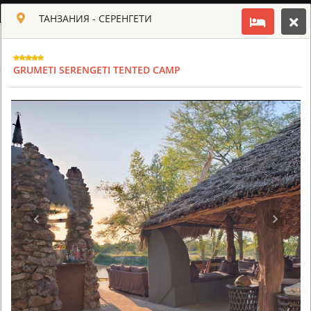
РУССКИЙ
ТАНЗАНИЯ - СЕРЕНГЕТИ
Toggle navigation
КЛУБ КУЛЬТ АФРИКИ
GRUMETI SERENGETI TENTED CAMP
USD
TOUR
HOTEL
ACTIV
MAP
CART
ТАНЗАНИЯ - СЕРЕНГЕТИ
FOUR SEASONS SAFARI LODGE SERENGETI