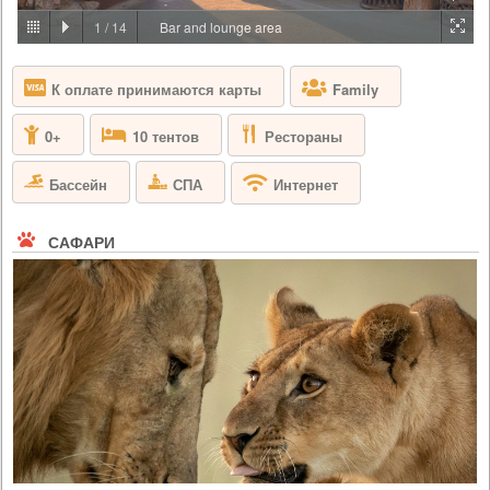
PRICE BY REQUEST
1
/
14
Bar and lounge area
ТАНЗАНИЯ - СЕРЕНГЕТИ
К оплате принимаются карты
Family
Four Seasons Safari Lodge Serengeti расположен в сердце одного из
самых знаменитых заповедников дикой природы, где обитает
большая пятерка – лев, леопард, буйвол, слон и носорог. Лодж
Рестораны
0+
10 тентов
расположен на нескольких возвышенных платформах, рядом с
водопоем для животных, где вы можете наблюдать, как семья
слонов останавливается для утреннего водопоя. Номера
Бассейн
СПА
Интернет
представлены в современном африканском стиле,...
САФАРИ