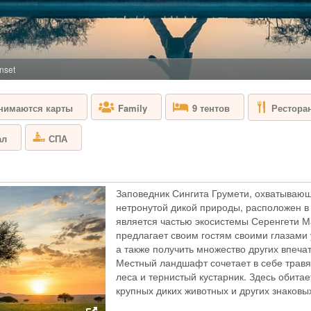
ТАНЗАНИЯ - С
Добро пожаловать 
расположен на бер
наблюдение за жив
стада гиппопотамо
nset
Серенгети, где ра
лоджей и редко пр
Рестора
инимаются карты
Family
9 тентов
SINGITA EXPL
ал
СПА
ТАНЗАНИЯ - С
Singita Explore - 
Заповедник Сингита Грумети, охватывающ
стильных номерах,
нетронутой дикой природы, расположен в
укрыться от совре
является частью экосистемы Серенгети М
наслаждайтесь кре
предлагает своим гостям своими глазами
делаем все возмож
погружались в зву
а также получить множество других впеча
Местный ландшафт сочетает в себе трав
леса и тернистый кустарник. Здесь обита
SINGITA FARU
крупных диких животных и других знаковы