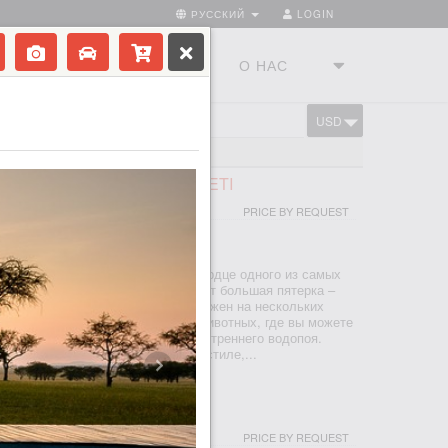
РУССКИЙ
LOGIN
ТРАНЫ
ТУРСТУДИЯ
О НАС
USD
CART
ГЕТИ
S SAFARI LODGE SERENGETI
PRICE BY REQUEST
ЕРЕНГЕТИ
i Lodge Serengeti расположен в сердце одного из самых
дников дикой природы, где обитает большая пятерка –
вол, слон и носорог. Лодж расположен на нескольких
формах, рядом с водопоем для животных, где вы можете
мья слонов останавливается для утреннего водопоя.
ны в современном африканском стиле,...
ENGETI TENTED CAMP
PRICE BY REQUEST