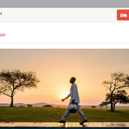
И
ГЛАВНАЯ
ТУРЫ
С
AMP
TOUR
HOTEL
ACTIV
MAP
ТАНЗАНИЯ - СЕРЕН
FOUR SEASON
ТАНЗАНИЯ - С
Four Seasons Safar
знаменитых запове
лев, леопард, буй
возвышенных плат
наблюдать, как се
Номера представле
GRUMETI SER