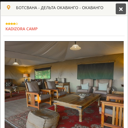
РУССКИЙ
БОТСВАНА - ДЕЛЬТА ОКАВАНГО - ОКАВАНГО
Toggle navigation
КЛУБ КУЛЬТ АФРИКИ
KADIZORA CAMP
USD
TOUR
HOTEL
ACTIV
MAP
CART
БОТСВАНА
ABU CAMP