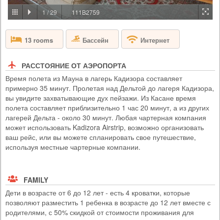
PRICE BY REQUEST
1
/
29
111B2759
БОТСВАНА - ДЕЛЬТА ОКАВАНГО
Бассейн
13 rooms
Интернет
Кемп Abu приглашает вас окунуться вас в величественный мир
африканских слонов. Станьте частью стада Абу и посмотрите на
местную дикую природу глазами этих умных гигантов. Вы
сформируете крепкую эмоциональную связь со слонами, а также
РАССТОЯНИЕ ОТ АЭРОПОРТА
обретете спокойствие и вдохновение, когда узнаете больше о
Время полета из Мауна в лагерь Кадизора составляет
мерах достижения главной цели кемпа Abu - сохранения и
примерно 35 минут. Пролетая над Дельтой до лагеря Кадизора,
поддержания популяции слонов.
вы увидите захватывающие дух пейзажи. Из Касане время
полета составляет приблизительно 1 час 20 минут, а из других
лагерей Дельта - около 30 минут. Любая чартерная компания
может использовать Kadizora Airstrip, возможно организовать
ваш рейс, или вы можете спланировать свое путешествие,
используя местные чартерные компании.
FAMILY
Дети в возрасте от 6 до 12 лет - есть 4 кроватки, которые
позволяют разместить 1 ребенка в возрасте до 12 лет вместе с
родителями, с 50% скидкой от стоимости проживания для