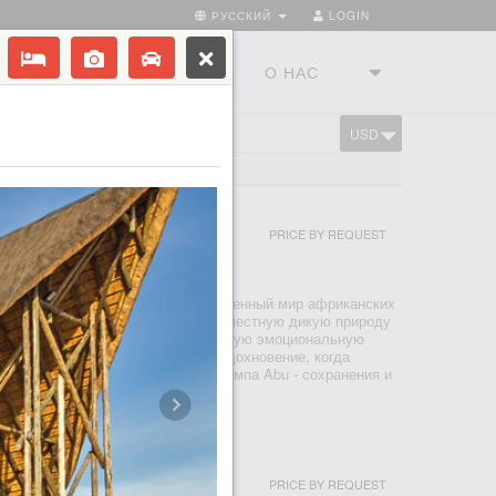
РУССКИЙ
LOGIN
ТРАНЫ
ТУРСТУДИЯ
О НАС
USD
CART
PRICE BY REQUEST
ЕЛЬТА ОКАВАНГО
ет вас окунуться вас в величественный мир африканских
астью стада Абу и посмотрите на местную дикую природу
х гигантов. Вы сформируете крепкую эмоциональную
а также обретете спокойствие и вдохновение, когда
мерах достижения главной цели кемпа Abu - сохранения и
ляции слонов.
PRICE BY REQUEST