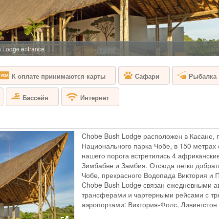
БОТСВАНА - Д
Sanctuary Baines'
апартаментами. Ке
основной дом и го
открытой веранды 
 Lodge entrance
романтическом оаз
открытым небом. М
Рыбалка
К оплате принимаются карты
Сафари
CHIEF'S CAMP
Бассейн
Интернет
БОТСВАНА - 
Добро пожаловать 
Chobe Bush Lodge расположен в Касане, 
в самом сердце де
Национального парка Чобе, в 150 метрах 
ощущения и рассла
нашего порога встретились 4 африкански
кемпа выполнены в
Зимбабве и Замбия. Отсюда легко добрат
столовую, площадк
тренажерный зал. 
Чобе, прекрасного Водопада Виктория и 
Chobe Bush Lodge связан ежедневными 
трансферами и чартерными рейсами с т
CHITABE CAM
аэропортами: Виктория-Фолс, Ливингстон 