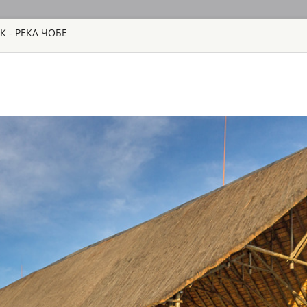
К - РЕКА ЧОБЕ
ГЛАВНАЯ
ТУРЫ
С
TOUR
HOTEL
ACTIV
MAP
БОТСВАНА
ABU CAMP
БОТСВАНА - Д
Кемп Abu приглаша
слонов. Станьте ч
глазами этих умны
связь со слонами, 
узнаете больше о 
поддержания попу
BAINES’ CAMP