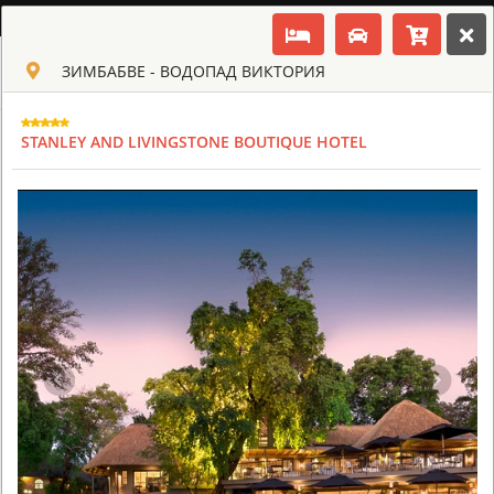
РУССКИЙ
ЗИМБАБВЕ - ВОДОПАД ВИКТОРИЯ
Toggle navigation
КЛУБ КУЛЬТ АФРИКИ
USD
STANLEY AND LIVINGSTONE BOUTIQUE HOTEL
TOUR
HOTEL
ACTIV
MAP
CART
ЗИМБАБВЕ
OLD DRIFT LODGE