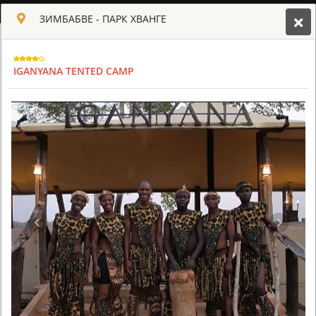
РУССКИЙ
ЗИМБАБВЕ - ПАРК ХВАНГЕ
Toggle navigation
КЛУБ КУЛЬТ АФРИКИ
IGANYANA TENTED CAMP
USD
TOUR
HOTEL
ACTIV
MAP
CART
ЗИМБАБВЕ
OLD DRIFT LODGE