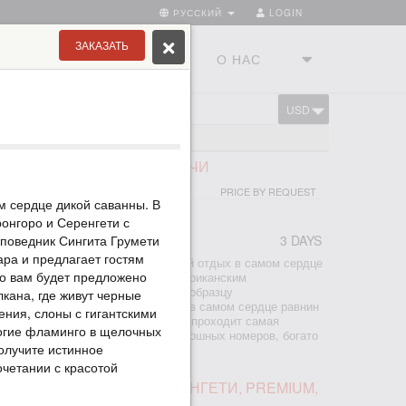
РУССКИЙ
LOGIN
ЗАКАЗАТЬ
ТРАНЫ
ТУРСТУДИЯ
О НАС
USD
CART
ГЕТИ
АФАРИ В СЕРЕНГЕТИ, 2 НОЧИ
PRICE BY REQUEST
м сердце дикой саванны. В
онгоро и Серенгети с
поведник Сингита Грумети
3 DAYS
ра и предлагает гостям
сафари в Серенгети - это роскошный отдых в самом сердце
ро вам будет предложено
ьтесь к незабываемым восточноафриканским
диненном кемпе, построенном по образцу
лкана, где живут черные
 лагерей 1920-х гг. Он находится в самом сердце равнин
ения, слоны с гигантскими
итает множество диких животных и проходит самая
ногие фламинго в щелочных
е миграция антилоп и зебр. 9 роскошных номеров, богато
получите истинное
очетании с красотой
РИ В НГОРОНГОРО И СЕРЕНГЕТИ, PREMIUM,