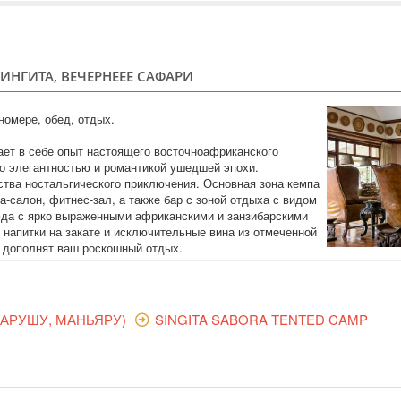
3 НОЧИ
ТАНЗАНИЯ
СИНГИТА, ВЕЧЕРНЕЕЕ САФАРИ
Safari
Позвольте себе ро
программу тура вк
омере, обед, отдых.
в лучших лоджах А
Великую Миграцию,
ет в себе опыт настоящего восточноафриканского
сафари в кратере 
о элегантностью и романтикой ушедшей эпохи.
находящиеся на гра
ства ностальгического приключения. Основная зона кемпа
а-салон, фитнес-зал, а также бар с зоной отдыха с видом
VIP ТУР НА С
VIP тур на сафари
юда с ярко выраженными африканскими и занзибарскими
НОЧИ
напитки на закате и исключительные вина из отмеченной
a дополнят ваш роскошный отдых.
ТАНЗАНИЯ
Safari
 АРУШУ, МАНЬЯРУ)
SINGITA SABORA TENTED CAMP
Позвольте себе ро
программу тура вк
в лучших лоджах А
экосистемы Серенг
Миграцию, а в Нго
кратере древнего в