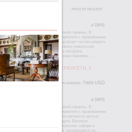
PRICE BY REQUEST
4 DAYS
скошное сафари в самом сердце дикой саванны. В
лючено посещение Нгоронгоро и Серенгети с проживанием
фрики. Заповедник Серенгети предлагает гостям увидеть
 а в Нгоронгоро вам будет предложено уникальное
древнего вулкана, где живут черные носороги,
ни исчезновения, слоны с гигантскими бивнями, ...
АФАРИ В НГОРОНГОРО И СЕРЕНГЕТИ, 3
7469 USD
PERSON SHARING
4 DAYS
скошное сафари в самом сердце дикой саванны. В
лючено посещение Нгоронгоро и Серенгети с проживанием
фрики. Заповедник Сингита Грумети является частью
ети Мара и предлагает гостям увидеть Великую
ронгоро вам будет предложено уникальное сафари в
улкана, где живут черные носороги, находящиеся на...