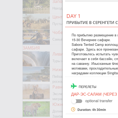
Заповедник Мореми
Находится на границе с Окаванго
DAY 1
Центральный Калахари
ПРИБЫТИЕ В СЕРЕНГЕТИ 
Пустыня, сафари, бушмены
Чобе парк
По прибытию размещение в н
Самый известный парк Ботсваны
15-30 Вечернее сафари.
Sabora Tented Camp воплоща
ЗАМБИЯ
сафари. Здесь все пронизан
Ливингстон
Приготовьтесь испытать чув
включает в себя бассейн, сп
Туры на водопад Виктория
на саванну. Изысканные бл
мотивами, прохладительные 
Нижняя Замбези
наградами коллекции Singit
Пейзажное сафари, каноэ,
роскошная рыбалка
Равнины Люва
ПЕРЕЛЕТЫ
Экслюзивный парк с сезонной
ДАР-ЭС-САЛАМ (ЧЕРЕЗ
миграцией животных и птиц
optional transfer
Южная Луангва
Duration: 4h 30min
Долина Лепардов, главный парк
Замбии