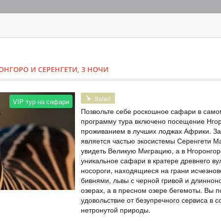
ГЛАВНАЯ
ТУРЫ
С
TOUR
HOTEL
ACTIV
MAP
РОНГОРО И СЕРЕНГЕТИ, 3 НОЧИ
ТАНЗАНИЯ - СЕРЕН
VIP ТУР НА С
VIP Сафари
Safari
VIP тур на сафари
Позвольте себе роскошное сафари в само
ТАНЗАНИЯ
программу тура включено посещение Нгор
проживанием в лучших лоджах Африки. За
Safari
является частью экосистемы Серенгети Ма
Тур на 2 ночи на 
увидеть Великую Миграцию, а в Нгоронго
Африки. Приготов
приключениям в уе
уникальное сафари в кратере древнего ву
исследовательских
носороги, находящиеся на грани исчезнов
Серенгети, где об
бивнями, львы с черной гривой и длинно
большая на планет
озерах, а в пресном озере бегемоты. Вы 
о...
удовольствие от безупречного сервиса в с
нетронутой природы.
ТУР НА САФА