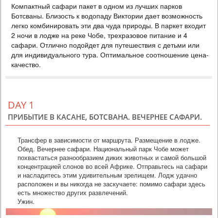
Компактный сафари пакет в одном из лучших парков
DELUXE
Ботсваны. Близость к водопаду Виктории дает возможность
PRICE BY REQUEST
легко комбинировать эти два чуда природы. В паркет входит
2 ночи в лодже на реке Чобе, трехразовое питание и 4
БОТСВАНА
сафари. Отлично подойдет для путешествия с детьми или
3 DAYS
Safari
для индивидуального тура. Оптимальное соотношение цена-
Компактный сафари пакет в одном из лучших парков Ботсваны.
качество.
Близость к водопаду Виктории дает возможность легко
комбинировать эти два чуда природы. В паркет входит 2 ночи в
лодже на реке Чобе, трехразовое питание и 4 сафари. Отлично
подойдет для путешествия с детьми или для индивидуального
тура. Оптимальное соотношение цена-качество.
DAY 1
ПРИБЫТИЕ В КАСАНЕ, БОТСВАНА. ВЕЧЕРНЕЕ САФАРИ.
Трансфер в зависимости от маршрута. Размещение в лодже.
Обед. Вечернее сафари. Национальный парк Чобе может
похвастаться разнообразием диких животных и самой большой
концентрацией слонов во всей Африке. Отправьтесь на сафари
и насладитесь этим удивительным зрелищем. Лодж удачно
расположен и вы никогда не заскучаете: помимо сафари здесь
есть множество других развлечений.
Ужин.