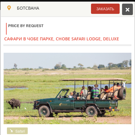
РУССКИЙ
БОТСВАНА
ЗАКАЗАТЬ
Toggle navigation
PRICE BY REQUEST
КЛУБ КУЛЬТ АФРИКИ
USD
САФАРИ В ЧОБЕ ПАРКЕ, CHOBE SAFARI LODGE, DELUXE
TOUR
HOTEL
ACTIV
MAP
CART
БОТСВАНА - ЧОБЕ ПАРК
Safari
САФАРИ В ЧОБЕ ПАРКЕ, CHOBE SAFARI LODGE,