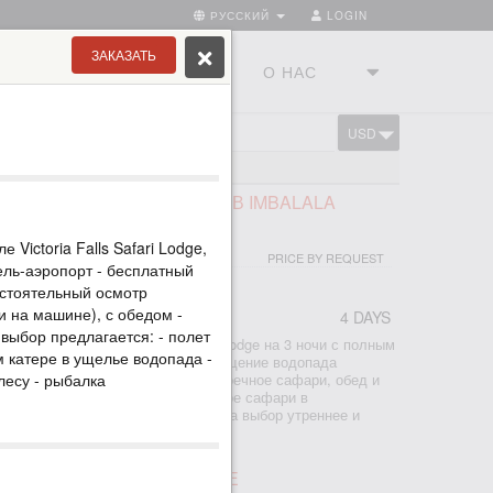
РУССКИЙ
LOGIN
ЗАКАЗАТЬ
ТРАНЫ
ТУРСТУДИЯ
О НАС
USD
CART
ВИКТОРИЯ
ПАД ВИКТОРИЯ И САФАРИ В IMBALALA
RI LODGE
 Victoria Falls Safari Lodge,
PRICE BY REQUEST
ель-аэропорт - бесплатный
остоятельный осмотр
и на машине), с обедом -
4 DAYS
выбор предлагается: - полет
: - проживание в отеле Imbalala Lodge на 3 ночи с полным
м катере в ущелье водопада -
е напитки - все трансферы - посещение водопада
лесу - рыбалка
альный парк Чобе на целый день (речное сафари, обед и
иле) - на выбор утреннее и дневное сафари в
е Замбези (частная концессия) - на выбор утреннее и
ечное сафари
ПАД ВИКТОРИЯ, ЗИМБАБВЕ