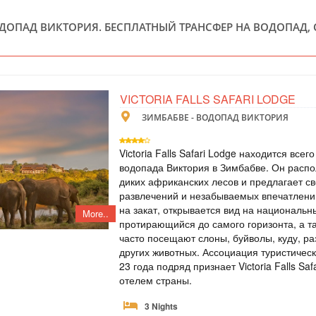
ВОДОПАД ВИКТОРИЯ. БЕСПЛАТНЫЙ ТРАНСФЕР НА ВОДОПАД
ЗИМБАБВЕ
Scheduled Tou
В стоимость входит
standard room, пит
экскурсия на водоп
VICTORIA FALLS SAFARI LODGE
Lookout Cafe - кру
ЗИМБАБВЕ - ВОДОПАД ВИКТОРИЯ
ТУР НА ВОДО
Victoria Falls Safari Lodge находится всег
ЧОБЕ ПАКРЕ
водопада Виктория в Зимбабве. Он распо
диких африканских лесов и предлагает с
развлечений и незабываемых впечатлений
ЗИМБАБВЕ
на закат, открывается вид на национальн
More..
протирающийся до самого горизонта, а т
Scheduled Tou
часто посещают слоны, буйволы, куду, р
В тур включено: - 
других животных. Ассоциация туристическ
- трансфер аэропо
опции: - ужин в р
23 года подряд признает Victoria Falls S
прогулка на водоп
отелем страны.
3 Nights
ТУР НА ВОДО