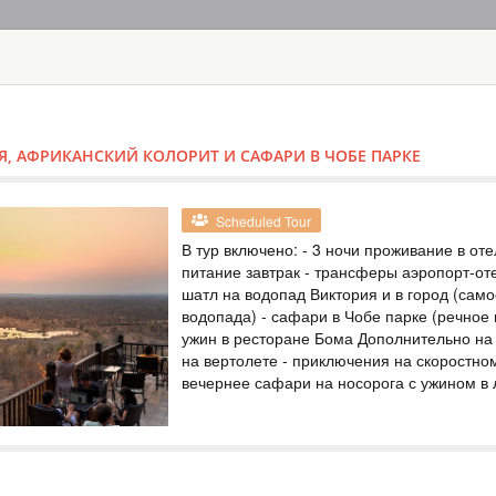
ГЛАВНАЯ
ТУРЫ
С
TOUR
HOTEL
ACTIV
MAP
Я, АФРИКАНСКИЙ КОЛОРИТ И САФАРИ В ЧОБЕ ПАРКЕ
ЗИМБАБВЕ - ВОДОПАД 
ТУР НА ВОДО
Scheduled Tour
ZAMBEZI SAFA
В тур включено: - 3 ночи проживание в отеле
питание завтрак - трансферы аэропорт-от
ЗИМБАБВЕ
шатл на водопад Виктория и в город (сам
водопада) - сафари в Чобе парке (речное 
Safari
ужин в ресторане Бома Дополнительно на 
В стоимость входит
на вертолете - приключения на скоростно
пансионом, местны
вечернее сафари на носорога с ужином в 
Виктория - национ
сафари на автомоб
национальном парк
послеобеденное р
ТУР НА ВОДО