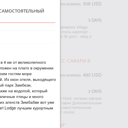
306 USD
PERSON SHARING
, САМОСТОЯТЕЛЬНЫЙ
3 DAYS
r
: - 2 ночи проживание в отеле Shearwaters Village,
ание завтраки - трансфер аэропорт-отель-аэропорт -
ад (входной билет оплата на месте 30 дол) - обед в
из по Замбези на закате
ПАД ВИКТОРИЯ И ЭКСПРЕСС САФАРИ В
о в 4 км от великолепного
ложен на плато в окружении
воим гостям море
493 USD
PERSON SHARING
. Из окон отеля, выходящего
ый парк Замбези,
акже на водопой, который
3 DAYS
r
азличные птицы и много
2 ночи проживание в отеле Kingdom Hotel, питание завтрак
их агенств Зимбабве вот уже
рт-отель-аэропорт - сафари в Чобе парке Дополнительные
есторане Бома В туре предлагается самостоятельная
afari Lodge лучшим курортным
ад Виктория (15-20 минут пешком от отеля)
ПАД "НЕОБЫЧНЫЕ ВСТРЕЧИ"